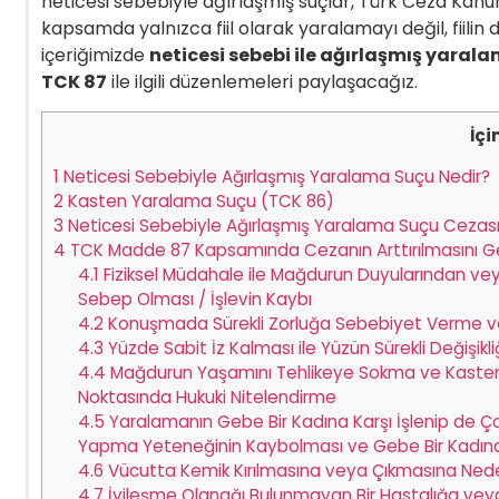
neticesi sebebiyle ağırlaşmış suçlar, Türk Ceza Kanun
kapsamda yalnızca fiil olarak yaralamayı değil, fiili
içeriğimizde
neticesi sebebi ile ağırlaşmış yaral
TCK 87
ile ilgili düzenlemeleri paylaşacağız.
İçi
1
Neticesi Sebebiyle Ağırlaşmış Yaralama Suçu Nedir?
2
Kasten Yaralama Suçu (TCK 86)
3
Neticesi Sebebiyle Ağırlaşmış Yaralama Suçu Cezas
4
TCK Madde 87 Kapsamında Cezanın Arttırılmasını Ger
4.1
Fiziksel Müdahale ile Mağdurun Duyularından veya 
Sebep Olması / İşlevin Kaybı
4.2
Konuşmada Sürekli Zorluğa Sebebiyet Verme 
4.3
Yüzde Sabit İz Kalması ile Yüzün Sürekli Değişikli
4.4
Mağdurun Yaşamını Tehlikeye Sokma ve Kast
Noktasında Hukuki Nitelendirme
4.5
Yaralamanın Gebe Bir Kadına Karşı İşlenip d
Yapma Yeteneğinin Kaybolması ve Gebe Bir Kadına
4.6
Vücutta Kemik Kırılmasına veya Çıkmasına Ne
4.7
İyileşme Olanağı Bulunmayan Bir Hastalığa vey