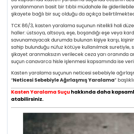
yaralanmanın basit bir tıbbi müdahale ile giderilebi
şikayete bağlı bir suç olduğu da açıkça belirtilmekted
TCK 86/3, kasten yaralama suçunun nitelikli hali düze
haller: üstsoya, altsoya, eşe, boşandığı eşe veya ka
savunamayacak durumda bulunan kişiye karşı, kişinin 
sahip bulunduğu nüfuz kötüye kullanılmak suretiyle, s
şikayet aranmaksızın verilecek ceza yarı oranında artt
suçun canavarca hisle işlenmesi kapsamında ise veril
Kasten yaralama suçunun neticesi sebebiyle ağırlaşm
“
Neticesi Sebebiyle Ağırlaşmış Yaralama
” başlık
Kasten Yaralama Suçu
hakkında daha kapsamlı bi
atabilirsiniz.