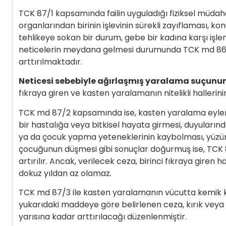
TCK 87/1 kapsamında failin uyguladığı fiziksel mü
organlarından birinin işlevinin sürekli zayıflaması, ko
tehlikeye sokan bir durum, gebe bir kadına karşı iş
neticelerin meydana gelmesi durumunda TCK md 86 (
arttırılmaktadır.
Neticesi sebebiyle ağırlaşmış yaralama suçunun
fıkraya giren ve kasten yaralamanın nitelikli hallerini
TCK md 87/2 kapsamında ise, kasten yaralama eyle
bir hastalığa veya bitkisel hayata girmesi, duyularınd
ya da çocuk yapma yeteneklerinin kaybolması, yüzünün 
çocuğunun düşmesi gibi sonuçlar doğurmuş ise, TCK 8
artırılır. Ancak, verilecek ceza, birinci fıkraya giren ha
dokuz yıldan az olamaz
.
TCK md 87/3 ile kasten yaralamanın vücutta kemik k
yukarıdaki maddeye göre belirlenen ceza, kırık veya 
yarısına kadar arttırılacağı düzenlenmiştir.