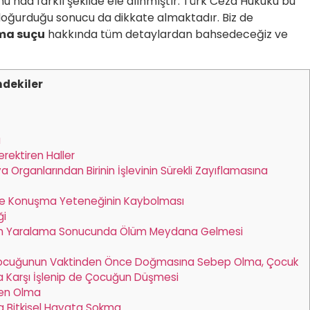
u’nda farklı şekilde ele alınmıştır. Türk Ceza Hukuku bu
n doğurduğu sonucu da dikkate almaktadır. Biz de
ama suçu
hakkında tüm detaylardan bahsedeceğiz ve
ndekiler
ı
ektiren Haller
Organlarından Birinin İşlevinin Sürekli Zayıflamasına
ve Konuşma Yeteneğinin Kaybolması
ği
en Yaralama Sonucunda Ölüm Meydana Gelmesi
e Çocuğunun Vaktinden Önce Doğmasına Sebep Olma, Çocuk
 Karşı İşlenip de Çocuğun Düşmesi
den Olma
a Bitkisel Hayata Sokma