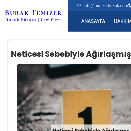
info@temizerhukuk.com
ANASAYFA
HAKKIM
Neticesi Sebebiyle Ağırlaşmı