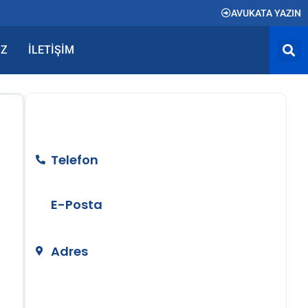
AVUKATA YAZIN
IZ
İLETIŞIM
BİZE ULAŞIN
Telefon
+90 212 890 50 24
E-Posta
info@temizerhukuk.com
Adres
Teşvikiye Mah. Hüsrev Gerede Cad.
No:104 Kat:4 Nişantaşı/İstanbul