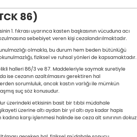
TCK 86)
in 1. fıkrası uyarınca kasten başkasının vücuduna acı
ozulmasına sebebiyet veren kişi cezalandırılmaktadır.
unulmazlığı olmakla, bu durum hem beden bütünlüğü
kunulmazlığı, fiziksel ve ruhsal yönleri de kapsamaktadır.
likli halleri 86/3 ve 87. Maddeleriyle saymak suretiyle
a ise cezanın azaltılmasını gerektiren hal
allerden sorumluluk, ancak kastın varlığı ile mümkün
laşmış suç söz konusudur.
 üzerindeki etkisinin basit bir tıbbi müdahale
ayeti üzerine altı aydan bir yıl altı aya kadar hapis
kadına karşı işlenmesi halinde ise ceza alt sınırının dokuz
ılması gereken hal, fiziksel müdahale sonucu