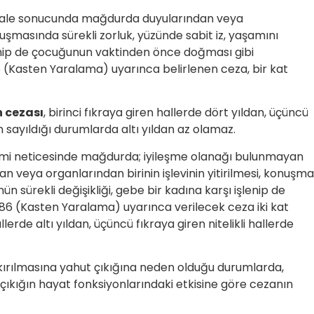
dahale sonucunda mağdurda duyularından veya
nuşmasında sürekli zorluk, yüzünde sabit iz, yaşamını
lenip de çocuğunun vaktinden önce doğması gibi
Kasten Yaralama) uyarınca belirlenen ceza, bir kat
 cezası
, birinci fıkraya giren hallerde dört yıldan, üçüncü
n sayıldığı durumlarda altı yıldan az olamaz.
mi neticesinde mağdurda; iyileşme olanağı bulunmayan
an veya organlarından birinin işlevinin yitirilmesi, konuşma
sürekli değişikliği, gebe bir kadına karşı işlenip de
6 (Kasten Yaralama) uyarınca verilecek ceza iki kat
llerde altı yıldan, üçüncü fıkraya giren nitelikli hallerde
ırılmasına yahut çıkığına neden olduğu durumlarda,
çıkığın hayat fonksiyonlarındaki etkisine göre cezanın