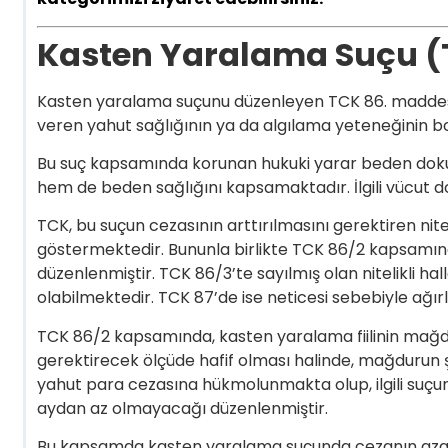
Kasten Yaralama Suçu (
Kasten yaralama suçunu düzenleyen TCK 86. maddesin
veren yahut sağlığının ya da algılama yeteneğinin b
Bu suç kapsamında korunan hukuki yarar beden dok
hem de beden sağlığını kapsamaktadır. İlgili vücut do
TCK, bu suçun cezasının arttırılmasını gerektiren nite
göstermektedir. Bununla birlikte TCK 86/2 kapsamınd
düzenlenmiştir. TCK 86/3’te sayılmış olan nitelikli h
olabilmektedir. TCK 87’de ise neticesi sebebiyle ağır
TCK 86/2 kapsamında, kasten yaralama fiilinin mağdur
gerektirecek ölçüde hafif olması halinde, mağdurun şik
yahut para cezasına hükmolunmakta olup, ilgili suçun 
aydan az olmayacağı düzenlenmiştir.
Bu kapsamda kasten yaralama suçunda cezanın azalt