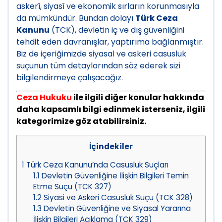
askerî, siyasî ve ekonomik sırların korunmasıyla
da mümkündür. Bundan dolayı
Türk Ceza
Kanunu
(TCK), devletin iç ve dış güvenliğini
tehdit eden davranışlar, yaptırıma bağlanmıştır.
Biz de içeriğimizde siyasal ve askeri casusluk
suçunun tüm detaylarından söz ederek sizi
bilgilendirmeye çalışacağız.
Ceza Hukuku
ile ilgili diğer konular hakkında
daha kapsamlı bilgi edinmek isterseniz, ilgili
kategorimize göz atabilirsiniz.
İçindekiler
1
Türk Ceza Kanunu’nda Casusluk Suçları
1.1
Devletin Güvenliğine İlişkin Bilgileri Temin
Etme Suçu (TCK 327)
1.2
Siyasi ve Askeri Casusluk Suçu (TCK 328)
1.3
Devletin Güvenliğine ve Siyasal Yararına
İlişkin Bilgileri Açıklama (TCK 329)