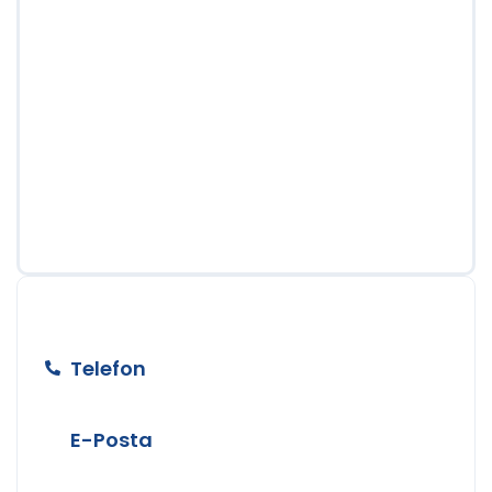
BİZE ULAŞIN
Telefon
+90 212 890 50 24
E-Posta
info@temizerhukuk.com