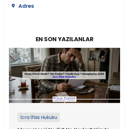
Adres
Teşvikiye Mah. Hüsrev Gerede Cad.
No:104 Kat:4 Nişantaşı/İstanbul
EN SON YAZILANLAR
İcra İflas Hukuku