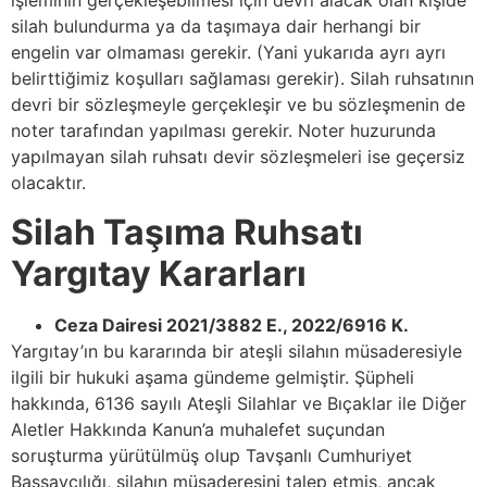
işleminin gerçekleşebilmesi için devri alacak olan kişide
silah bulundurma ya da taşımaya dair herhangi bir
engelin var olmaması gerekir. (Yani yukarıda ayrı ayrı
belirttiğimiz koşulları sağlaması gerekir). Silah ruhsatının
devri bir sözleşmeyle gerçekleşir ve bu sözleşmenin de
noter tarafından yapılması gerekir. Noter huzurunda
yapılmayan silah ruhsatı devir sözleşmeleri ise geçersiz
olacaktır.
Silah Taşıma Ruhsatı
Yargıtay Kararları
Ceza Dairesi 2021/3882 E., 2022/6916 K.
Yargıtay’ın bu kararında bir ateşli silahın müsaderesiyle
ilgili bir hukuki aşama gündeme gelmiştir. Şüpheli
hakkında, 6136 sayılı Ateşli Silahlar ve Bıçaklar ile Diğer
Aletler Hakkında Kanun’a muhalefet suçundan
soruşturma yürütülmüş olup Tavşanlı Cumhuriyet
Başsavcılığı, silahın müsaderesini talep etmiş, ancak