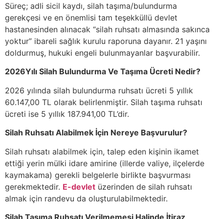
Süreç; adli sicil kaydı, silah taşıma/bulundurma
gerekçesi ve en önemlisi tam teşekküllü devlet
hastanesinden alınacak “silah ruhsatı almasında sakınca
yoktur” ibareli sağlık kurulu raporuna dayanır. 21 yaşını
doldurmuş, hukuki engeli bulunmayanlar başvurabilir.
2026Yılı Silah Bulundurma Ve Taşıma Ücreti Nedir?
2026 yılında silah bulundurma ruhsatı ücreti 5 yıllık
60.147,00 TL olarak belirlenmiştir. Silah taşıma ruhsatı
ücreti ise 5 yıllık 187.941,00 TL’dir.
Silah Ruhsatı Alabilmek İçin Nereye Başvurulur?
Silah ruhsatı alabilmek için, talep eden kişinin ikamet
ettiği yerin mülki idare amirine (illerde valiye, ilçelerde
kaymakama) gerekli belgelerle birlikte başvurması
gerekmektedir.
E-devlet
üzerinden de silah ruhsatı
almak için randevu da oluşturulabilmektedir.
Silah Taşıma Ruhsatı Verilmemesi Halinde İtiraz