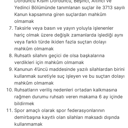
Dördüncü Kısım Dördüncü, Beşinci, Altıncı ve
Yedinci Bölümünde tanımlanan suçlar ile 3713 sayılı
Kanun kapsamına giren suçlardan mahkûm
olmamak
Taksirle veya basın ve yayın yoluyla işlenenler
hariç olmak üzere değişik zamanlarda işlediği aynı
veya farklı türde ikiden fazla suçtan dolayı
mahkûm olmamak
Ruhsatlı silahını geçici de olsa başkalarına
verdikleri için mahkûm olmamak
Kanunun 4’üncü maddesinde yazılı silahlardan birini
kullanmak suretiyle suç işleyen ve bu suçtan dolayı
mahkûm olmamak
Ruhsatların veriliş nedenleri ortadan kalkmasına
rağmen durumu ruhsatı veren makama 6 ay içinde
bildirmek
Spor amaçlı olarak spor federasyonlarının
demirbaşına kayıtlı olan silahları maksadı dışında
kullanmamak