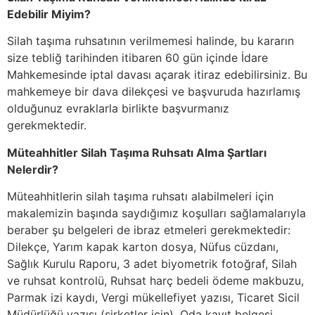
Edebilir Miyim?
Silah taşıma ruhsatının verilmemesi halinde, bu kararın
size tebliğ tarihinden itibaren 60 gün içinde İdare
Mahkemesinde iptal davası açarak itiraz edebilirsiniz. Bu
mahkemeye bir dava dilekçesi ve başvuruda hazırlamış
olduğunuz evraklarla birlikte başvurmanız
gerekmektedir.
Müteahhitler Silah Taşıma Ruhsatı Alma Şartları
Nelerdir?
Müteahhitlerin silah taşıma ruhsatı alabilmeleri için
makalemizin başında saydığımız koşulları sağlamalarıyla
beraber şu belgeleri de ibraz etmeleri gerekmektedir:
Dilekçe, Yarım kapak karton dosya, Nüfus cüzdanı,
Sağlık Kurulu Raporu, 3 adet biyometrik fotoğraf, Silah
ve ruhsat kontrolü, Ruhsat harç bedeli ödeme makbuzu,
Parmak izi kaydı, Vergi mükellefiyet yazısı, Ticaret Sicil
Müdürlüğü yazısı (şirketler için), Oda kayıt belgesi,