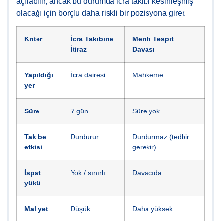
açılabilir, ancak bu durumda icra takibi kesinleşmiş
olacağı için borçlu daha riskli bir pozisyona girer.
Kriter
İcra Takibine
Menfi Tespit
İtiraz
Davası
Yapıldığı
İcra dairesi
Mahkeme
yer
Süre
7 gün
Süre yok
Takibe
Durdurur
Durdurmaz (tedbir
etkisi
gerekir)
İspat
Yok / sınırlı
Davacıda
yükü
Maliyet
Düşük
Daha yüksek