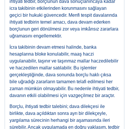
ihtiyati tedbir, borçlunun dava sonuçlanıncaya kadar
icra takibinin etkilerinden korunmasını sağlayan
geçici bir hukuki güvencedir. Menfi tespit davalarında
ihtiyati tedbirin temel amacı, dava devam ederken
borçlunun geri dönülmesi zor veya imkânsız zararlara
uğramasını engellemektir.
İcra takibinin devam etmesi halinde, banka
hesaplarına bloke konulabilir, maaş haczi
uygulanabilir, taşınır ve taşınmaz mallar haczedilebilir
ve haczedilen mallar satılabilir. Bu işlemler
gerçekleştiğinde, dava sonunda borçlu haklı çıksa
bile uğradığı zararların tamamen telafi edilmesi her
zaman mümkün olmayabilir. Bu nedenle ihtiyati tedbir,
davanın etkili olabilmesi için vazgeçilmez bir araçtır.
Borçlu, ihtiyati tedbir talebini; dava dilekçesi ile
birlikte, dava açıldıktan sonra ayrı bir dilekçeyle,
yargılama sürecinin herhangi bir aşamasında ileri
sürebilir. Ancak uygulamada en doğru yaklaşım, tedbir