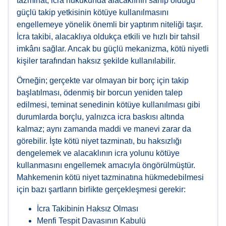
tazminat, icra hukukunda alacaklının sahip olduğu
güçlü takip yetkisinin kötüye kullanılmasını
engellemeye yönelik önemli bir yaptırım niteliği taşır.
İcra takibi, alacaklıya oldukça etkili ve hızlı bir tahsil
imkânı sağlar. Ancak bu güçlü mekanizma, kötü niyetli
kişiler tarafından haksız şekilde kullanılabilir.
Örneğin; gerçekte var olmayan bir borç için takip
başlatılması, ödenmiş bir borcun yeniden talep
edilmesi, teminat senedinin kötüye kullanılması gibi
durumlarda borçlu, yalnızca icra baskısı altında
kalmaz; aynı zamanda maddi ve manevi zarar da
görebilir. İşte kötü niyet tazminatı, bu haksızlığı
dengelemek ve alacaklının icra yolunu kötüye
kullanmasını engellemek amacıyla öngörülmüştür.
Mahkemenin kötü niyet tazminatına hükmedebilmesi
için bazı şartların birlikte gerçekleşmesi gerekir:
İcra Takibinin Haksız Olması
Menfi Tespit Davasının Kabulü