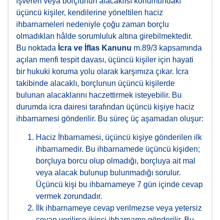
işveren veya borçlunun alacaklısı konumundaki
üçüncü kişiler, kendilerine yöneltilen haciz
ihbarnameleri nedeniyle çoğu zaman borçlu
olmadıkları hâlde sorumluluk altına girebilmektedir.
Bu noktada
İcra ve İflas Kanunu
m.89/3 kapsamında
açılan menfi tespit davası, üçüncü kişiler için hayati
bir hukuki koruma yolu olarak karşımıza çıkar. İcra
takibinde alacaklı, borçlunun üçüncü kişilerde
bulunan alacaklarını haczettirmek isteyebilir. Bu
durumda icra dairesi tarafından üçüncü kişiye haciz
ihbarnamesi gönderilir. Bu süreç üç aşamadan oluşur:
Haciz İhbarnamesi, üçüncü kişiye gönderilen ilk
ihbarnamedir. Bu ihbarnamede üçüncü kişiden;
borçluya borcu olup olmadığı, borçluya ait mal
veya alacak bulunup bulunmadığı sorulur.
Üçüncü kişi bu ihbarnameye 7 gün içinde cevap
vermek zorundadır.
İlk ihbarnameye cevap verilmezse veya yetersiz
cevap verilirse ikinci ihbarname gönderilir. Bu