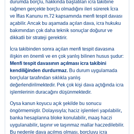
durumda borçlu, hakkında başlatılan icra takibine
rağmen gerçekte borçlu olmadığını ileri sürerek İcra
ve İflas Kanunu m.72 kapsamında menfi tespit davası
açabilir. Ancak bu aşamada açılan dava, icra hukuku
bakımından çok daha teknik sonuçlar doğurur ve
dikkatli bir strateji gerektirir.
İcra takibinden sonra açılan menfi tespit davasına
ilişkin en önemli ve en çok yanlış bilinen husus şudur:
Menfi tespit davasının açılması icra takibini
kendiliğinden durdurmaz.
Bu durum uygulamada
borçlular tarafından sıklıkla yanlış
değerlendirilmektedir. Pek çok kişi dava açtığında icra
işlemlerinin duracağını düşünmektedir.
Oysa kanun koyucu açık şekilde bu sonucu
öngörmemiştir. Dolayısıyla; haciz işlemleri yapılabilir
,
banka hesaplarına bloke konulabilir
,
maaş haczi
uygulanabilir
,
taşınır ve taşınmaz mallar haczedilebilir.
Bu nedenle dava açılmış olması, borçluyu icra