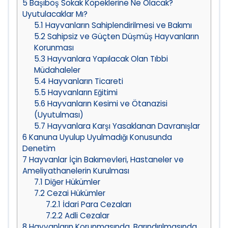
5
Başıboş Sokak Köpeklerine Ne Olacak?
Uyutulacaklar Mı?
5.1
Hayvanların Sahiplendirilmesi ve Bakımı
5.2
Sahipsiz ve Güçten Düşmüş Hayvanların
Korunması
5.3
Hayvanlara Yapılacak Olan Tıbbi
Müdahaleler
5.4
Hayvanların Ticareti
5.5
Hayvanların Eğitimi
5.6
Hayvanların Kesimi ve Ötanazisi
(Uyutulması)
5.7
Hayvanlara Karşı Yasaklanan Davranışlar
6
Kanuna Uyulup Uyulmadığı Konusunda
Denetim
7
Hayvanlar İçin Bakımevleri, Hastaneler ve
Ameliyathanelerin Kurulması
7.1
Diğer Hükümler
7.2
Cezai Hükümler
7.2.1
İdari Para Cezaları
7.2.2
Adli Cezalar
8
Hayvanların Korunmasında, Barındırılmasında