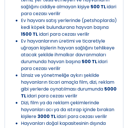
sağlığını ciddiye almayan kişiye
500 TL
idari
para cezası verilir
Ev hayvanı satış yerlerinde (petshoplarda)
kedi köpek bulundurana hayvan başına
1500 TL
idari para cezası verilir
Ev hayvanlarının üretimi ve ticaretiyle
uğraşan kişilerin hayvan sağlığını tehlikeye
atacak şekilde ihmalkar davranmaları
durumunda hayvan başına
500 TL
idari
para cezası verilir
İzinsiz ve yönetmeliğe aykırı şekilde
hayvanların ticari amaçla film, dizi, reklam
gibi yerlerde oynatılması durumunda
5000
TL
idari para cezası verilir
Dizi, film ya da reklam çekimlerinde
hayvanları acı ya da ıstırap içinde bırakan
kişilere
3000 TL
idari para cezası verilir
Hayvanları doğal kapasitesinin dışında