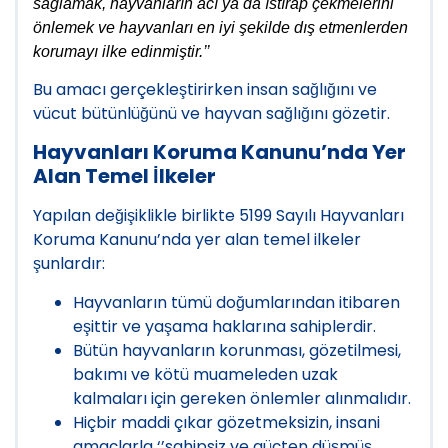
sağlamak, hayvanların acı ya da ıstırap çekmelerini
önlemek ve hayvanları en iyi şekilde dış etmenlerden
korumayı ilke edinmiştir.’’
Bu amacı gerçekleştirirken insan sağlığını ve
vücut bütünlüğünü ve hayvan sağlığını gözetir.
Hayvanları Koruma Kanunu’nda Yer
Alan Temel İlkeler
Yapılan değişiklikle birlikte 5199 Sayılı Hayvanları
Koruma Kanunu’nda yer alan temel ilkeler
şunlardır:
Hayvanların tümü doğumlarından itibaren
eşittir ve yaşama haklarına sahip
le
rdir.
Bütün hayvanların korunması, gözetilmesi,
bakımı ve kötü muameleden uzak
kalmaları için gereken önlemler alınmalıdır.
Hiçbir maddi çıkar gözetmeksizin, insani
amaçlarla ‘’sahipsiz ve güçten düşmüş