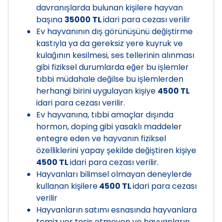
davranışlarda bulunan kişilere hayvan
başına
35000 TL
idari para cezası verilir
Ev hayvanının dış görünüşünü değiştirme
kastıyla ya da gereksiz yere kuyruk ve
kulağının kesilmesi, ses tellerinin alınması
gibi fiziksel durumlarda eğer bu işlemler
tıbbi müdahale değilse bu işlemlerden
herhangi birini uygulayan kişiye
4500 TL
idari para cezası verilir.
Ev hayvanına, tıbbi amaçlar dışında
hormon, doping gibi yasaklı maddeler
entegre eden ve hayvanın fiziksel
özelliklerini yapay şekilde değiştiren kişiye
4500 TL
idari para cezası verilir.
Hayvanları bilimsel olmayan deneylerde
kullanan kişilere
4500 TL
idari para cezası
verilir
Hayvanların satımı esnasında hayvanlara
temiz yer tesis etmeyen ve hayvanların