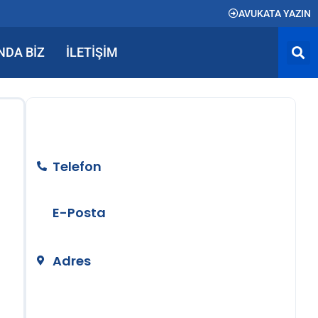
AVUKATA YAZIN
NDA BIZ
İLETIŞIM
BİZE ULAŞIN
Telefon
+90 212 890 50 24
E-Posta
info@temizerhukuk.com
Adres
Teşvikiye Mah. Hüsrev Gerede Cad.
No:104 Kat:4 Nişantaşı/İstanbul