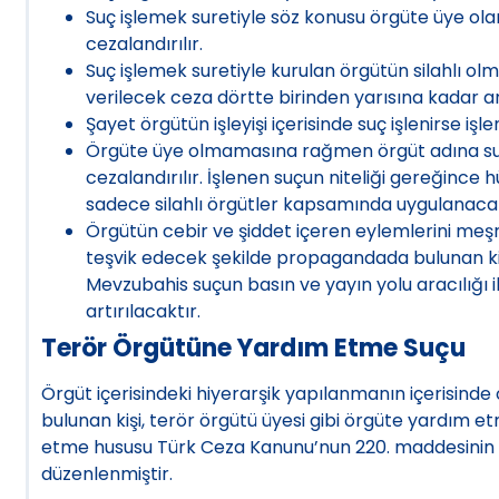
Suç işlemek suretiyle söz konusu örgüte üye olanla
cezalandırılır.
Suç işlemek suretiyle kurulan örgütün silahlı 
verilecek ceza dörtte birinden yarısına kadar artt
Şayet örgütün işleyişi içerisinde suç işlenirse işl
Örgüte üye olmamasına rağmen örgüt adına suç işle
cezalandırılır. İşlenen suçun niteliği gereğince 
sadece silahlı örgütler kapsamında uygulanacak
Örgütün cebir ve şiddet içeren eylemlerini me
teşvik edecek şekilde propagandada bulunan kişi, 
Mevzubahis suçun basın ve yayın yolu aracılığı i
artırılacaktır.
Terör Örgütüne Yardım Etme Suçu
Örgüt içerisindeki hiyerarşik yapılanmanın içerisinde
bulunan kişi, terör örgütü üyesi gibi örgüte yardım 
etme hususu Türk Ceza Kanunu’nun 220. maddesinin 7.
düzenlenmiştir.