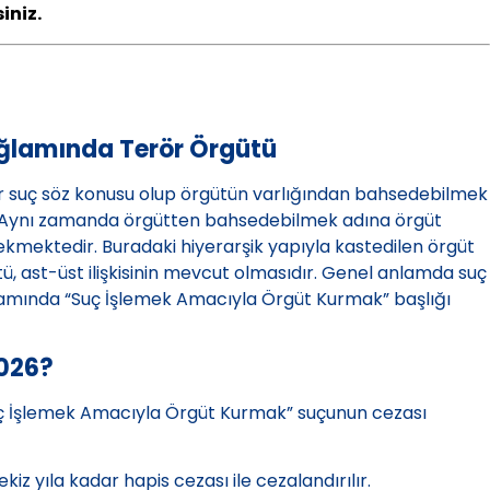
iniz.
ğlamında Terör Örgütü
bir suç söz konusu olup örgütün varlığından bahsedebilmek
ir. Aynı zamanda örgütten bahsedebilmek adına örgüt
ekmektedir. Buradaki hiyerarşik yapıyla kastedilen örgüt
atü, ast-üst ilişkisinin mevcut olmasıdır. Genel anlamda suç
amında “Suç İşlemek Amacıyla Örgüt Kurmak” başlığı
2026?
ç İşlemek Amacıyla Örgüt Kurmak” suçunun cezası
iz yıla kadar hapis cezası ile cezalandırılır.