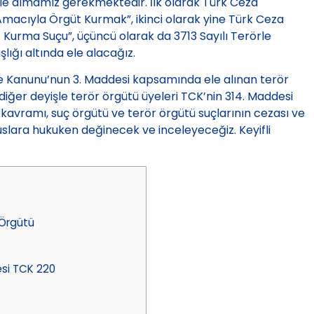
e ele almamız gerekmektedir. İlk olarak Türk Ceza
acıyla Örgüt Kurmak”, ikinci olarak yine Türk Ceza
Kurma Suçu”, üçüncü olarak da 3713 Sayılı Terörle
ığı altında ele alacağız.
le Kanunu’nun 3. Maddesi kapsamında ele alınan terör
diğer deyişle terör örgütü üyeleri TCK’nin 314. Maddesi
r kavramı, suç örgütü ve terör örgütü suçlarının cezası ve
uslara hukuken değinecek ve inceleyeceğiz. Keyifli
 Örgütü
si TCK 220