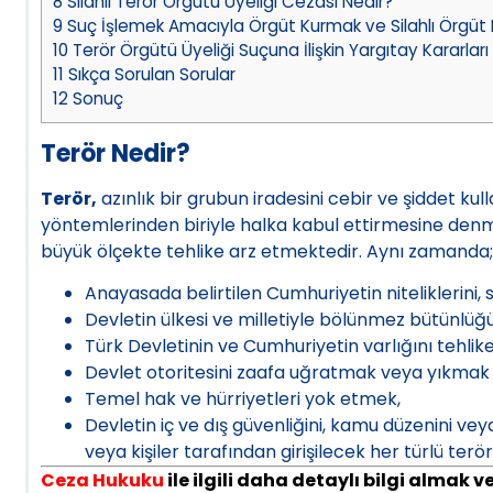
8
Silahlı Terör Örgütü Üyeliği Cezası Nedir?
9
Suç İşlemek Amacıyla Örgüt Kurmak ve Silahlı Örgüt 
10
Terör Örgütü Üyeliği Suçuna İlişkin Yargıtay Kararları
11
Sıkça Sorulan Sorular
12
Sonuç
Terör Nedir?
Terör,
azınlık bir grubun iradesini cebir ve şiddet ku
yöntemlerinden biriyle halka kabul ettirmesine denm
büyük ölçekte tehlike arz etmektedir. Aynı zamanda;
Anayasada belirtilen Cumhuriyetin niteliklerini, s
Devletin ülkesi ve milletiyle bölünmez bütünlü
Türk Devletinin ve Cumhuriyetin varlığını tehli
Devlet otoritesini zaafa uğratmak veya yıkmak
Temel hak ve hürriyetleri yok etmek,
Devletin iç ve dış güvenliğini, kamu düzenini v
veya kişiler tarafından girişilecek her türlü terör
Ceza Hukuku
ile ilgili daha detaylı bilgi almak