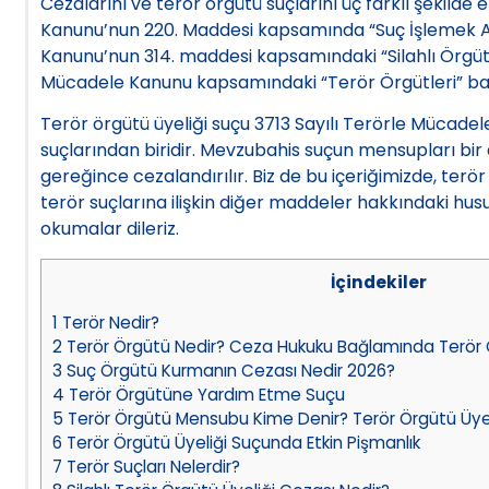
Cezalarını ve terör örgütü suçlarını üç farklı şekild
Kanunu’nun 220. Maddesi kapsamında “Suç İşlemek Am
Kanunu’nun 314. maddesi kapsamındaki “Silahlı Örgüt 
Mücadele Kanunu kapsamındaki “Terör Örgütleri” başl
Terör örgütü üyeliği suçu 3713 Sayılı Terörle Mücade
suçlarından biridir. Mevzubahis suçun mensupları bir 
gereğince cezalandırılır. Biz de bu içeriğimizde, terö
terör suçlarına ilişkin diğer maddeler hakkındaki hus
okumalar dileriz.
İçindekiler
1
Terör Nedir?
2
Terör Örgütü Nedir? Ceza Hukuku Bağlamında Terör
3
Suç Örgütü Kurmanın Cezası Nedir 2026?
4
Terör Örgütüne Yardım Etme Suçu
5
Terör Örgütü Mensubu Kime Denir? Terör Örgütü Üye
6
Terör Örgütü Üyeliği Suçunda Etkin Pişmanlık
7
Terör Suçları Nelerdir?