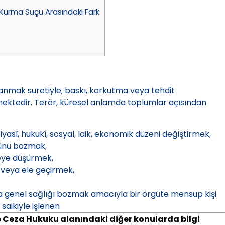
Kurma Suçu Arasındaki Fark
llanmak suretiyle; baskı, korkutma veya tehdit
ektedir. Terör, küresel anlamda toplumlar açısından
iyasî, hukukî, sosyal, laik, ekonomik düzeni değiştirmek,
ğünü bozmak,
keye düşürmek,
 veya ele geçirmek,
eya genel sağlığı bozmak amacıyla bir örgüte mensup kişi
 saikiyle işlenen
 ve Ceza Hukuku alanındaki diğer konularda bilgi