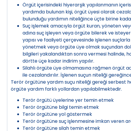
Örgüt içerisindeki hiyerarşik yapılanmanın içeri
yardımda bulunan kişi, örgüt üyesi olarak cezala
bulunduğu yardımın niteliğince üçte birine kada
Suç işlemek amacıyla örgüt kuran, yöneten veya
adına suç işleyen veya örgüte bilerek ve isteyer
yapısı ve faaliyeti çerçevesinde işlenen suçlarla 
yönetmek veya örgüte üye olmak suçundan dola
bilgileri yakalandıktan sonra vermesi halinde, 
dörtte üçe kadar indirim yapılır.
Silahlı örgüte üye olmamasına rağmen örgüt adın
ile cezalandırılır. İşlenen suçun niteliği gereğin
Terör örgütüne yardım suçu niteliği gereği serbest h
örgüte yardım farklı yollardan yapılabilmektedir.
Terör örgütü üyelerine yer temin etmek
Terör örgütüne bilgi temin etmek
Terör örgütüne yol göstermek
Terör örgütüne suç işlenmesine imkan veren a
Terör örgütüne silah temin etmek