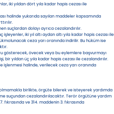
r, iki yıldan dört yıla kadar hapis cezası ile
olması halinde yukarıda sayılan maddeler kapsamında
ırılır.
enen suçlardan dolayı ayrıca cezalandırılır.
yenler, iki yıl altı aydan altı yıla kadar hapis cezası ile
hükmolunacak ceza yarı oranında indirilir. Bu hüküm ise
tır.
şru gösterecek, övecek veya bu eylemlere başvurmayı
bir yıldan üç yıla kadar hapis cezası ile cezalandırılır.
le işlenmesi halinde, verilecek ceza yarı oranında
 olmamakla birlikte, örgüte bilerek ve isteyerek yardımda
etme suçundan cezalandırılacaktır. Terör örgütüne yardım
 fıkrasında ve 314. maddenin 3. fıkrasında