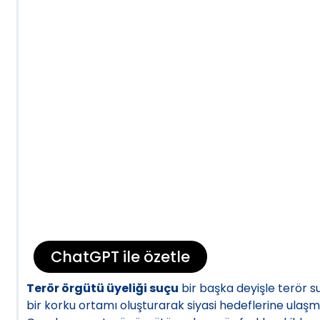
ChatGPT ile özetle
Terör örgütü üyeliği suçu
bir başka deyişle terör s
bir korku ortamı oluşturarak siyasi hedeflerine ulaşma