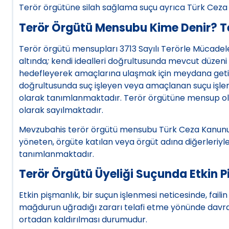
Terör örgütüne silah sağlama suçu ayrıca Türk Cez
Terör Örgütü Mensubu Kime Denir? T
Terör örgütü mensupları 3713 Sayılı Terörle Mücadel
altında
;
kendi idealleri doğrultusunda mevcut düzeni 
hedefleyerek amaçlarına ulaşmak için meydana getir
doğrultusunda suç işleyen veya amaçlanan suçu işlem
olarak tanımlanmaktadır. Terör örgütüne mensup olma
olarak sayılmaktadır.
Mevzubahis terör örgütü mensubu Türk Ceza Kanunu’
yöneten, örgüte katılan veya örgüt adına diğerleriyle 
tanımlanmaktadır.
Terör Örgütü Üyeliği Suçunda Etkin P
Etkin pişmanlık, bir suçun işlenmesi neticesinde, fai
mağdurun uğradığı zararı telafi etme yönünde davra
ortadan kaldırılması durumudur.