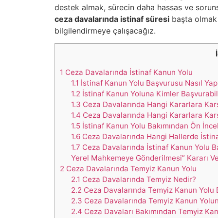
destek almak, sürecin daha hassas ve sorunsuz
ceza davalarında istinaf süresi
başta olmak 
bilgilendirmeye çalışacağız.
1
Ceza Davalarında İstinaf Kanun Yolu
1.1
İstinaf Kanun Yolu Başvurusu Nasıl Yapı
1.2
İstinaf Kanun Yoluna Kimler Başvurabil
1.3
Ceza Davalarında Hangi Kararlara Karşı
1.4
Ceza Davalarında Hangi Kararlara Kar
1.5
İstinaf Kanun Yolu Bakımından Ön İnc
1.6
Ceza Davalarında Hangi Hallerde İsti
1.7
Ceza Davalarında İstinaf Kanun Yolu
Yerel Mahkemeye Gönderilmesi” Kararı Ve
2
Ceza Davalarında Temyiz Kanun Yolu
2.1
Ceza Davalarında Temyiz Nedir?
2.2
Ceza Davalarında Temyiz Kanun Yolu B
2.3
Ceza Davalarında Temyiz Kanun Yolun
2.4
Ceza Davaları Bakımından Temyiz Kan