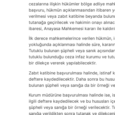
cezalarına ilişkin hükümler bölge adliye mah
başvuru, hükmün açıklanmasından itibaren 
verilmesi veya zabıt katibine beyanda bulunu
tutanağa geçirilecek ve hakimin onayı alınaca
ibaresi, Anayasa Mahkemesi kararı ile kaldırılm
İlk derece mahkemelerince verilen hükmün, i
yokluğunda açıklanması halinde süre, kararın 
Tutuklu bulunan şüpheli veya sanık açısından
tutuklu bulunduğu ceza infaz kurumu ve tut
bir dilekçe vererek yapılabilecektir.
Zabıt katibine başvurulması halinde, istinaf 
deftere kaydedilecektir. Daha sonra bu husus
bulunan şüpheli veya sanığa da bir örneği ver
Kurum müdürüne başvurulması halinde ise, is
ilgili deftere kaydedilecek ve bu hususları i
şüpheli veya sanığa bir örneği verilecektir.
sanığa verildikten sonra tutanak ve dilekçe