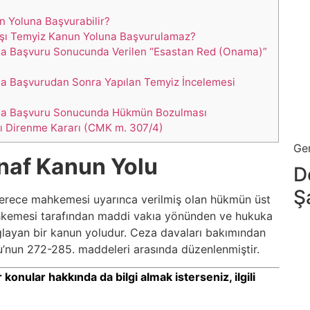
 Yoluna Başvurabilir?
rşı Temyiz Kanun Yoluna Başvurulamaz?
a Başvuru Sonucunda Verilen “Esastan Red (Onama)”
a Başvurudan Sonra Yapılan Temyiz İncelemesi
na Başvuru Sonucunda Hükmün Bozulması
 Direnme Kararı (CMK m. 307/4)
Gen
inaf Kanun Yolu
D
Ş
k derece mahkemesi uyarınca verilmiş olan hükmün üst
hkemesi tarafından maddi vakıa yönünden ve hukuka
ğlayan bir kanun yoludur. Ceza davaları bakımından
’nun 272-285. maddeleri arasında düzenlenmiştir.
konular hakkında da bilgi almak isterseniz, ilgili