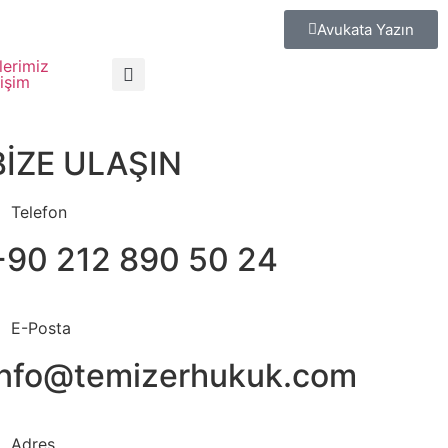
Avukata Yazın
lerimiz
tişim
BİZE ULAŞIN
Telefon
+90 212 890 50 24
E-Posta
info@temizerhukuk.com
Adres