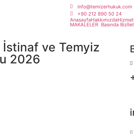
info@temizerhukuk.com
+90 212 890 50 24
Anasayfa
Hakkımızda
Hizmet
MAKALELER
Basında Biz
İle
İstinaf ve Temyiz
su 2026