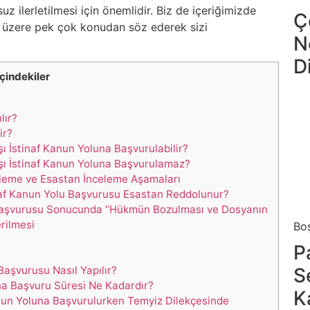
 ilerletilmesi için önemlidir. Biz de içeriğimizde
Ç
üzere pek çok konudan söz ederek sizi
N
D
İçindekiler
lır?
ir?
 İstinaf Kanun Yoluna Başvurulabilir?
şı İstinaf Kanun Yoluna Başvurulamaz?
eleme ve Esastan İnceleme Aşamaları
naf Kanun Yolu Başvurusu Esastan Reddolunur?
 Başvurusu Sonucunda “Hükmün Bozulması ve Dosyanın
rilmesi
Bo
P
aşvurusu Nasıl Yapılır?
S
a Başvuru Süresi Ne Kadardır?
K
un Yoluna Başvurulurken Temyiz Dilekçesinde