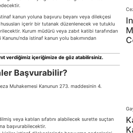
edecektir.
Ce
stinaf kanun yoluna başvuru beyanı veya dilekçesi
I
 hususları içerir bir tutanak düzenlenecek ve tutuklu
M
rilecektir. Kurum müdürü veya zabıt katibi tarafından
C
i Kanunu’nda istinaf kanun yolu bakımından
ıt verdiğimiz içeriğimize de göz atabilirsiniz.
ler Başvurabilir?
r Ceza Muhakemesi Kanunun 273. maddesinin 4.
Ga
K
lmiş veya katılan sıfatını alabilecek surette suçtan
na başvurabilecektir.
K