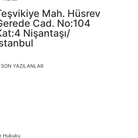
Teşvikiye Mah. Hüsrev
Gerede Cad. No:104
Kat:4 Nişantaşı/
İstanbul
 SON YAZILANLAR
le Hukuku