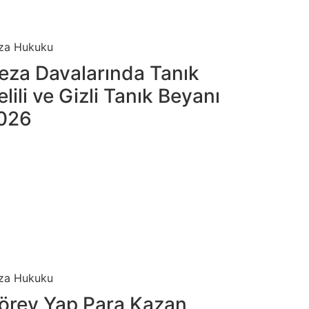
za Hukuku
eza Davalarında Tanık
elili ve Gizli Tanık Beyanı
026
za Hukuku
örev Yap Para Kazan