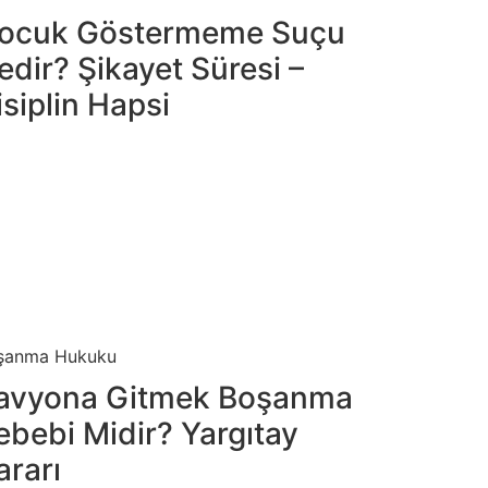
ocuk Göstermeme Suçu
edir? Şikayet Süresi –
isiplin Hapsi
şanma Hukuku
avyona Gitmek Boşanma
ebebi Midir? Yargıtay
ararı