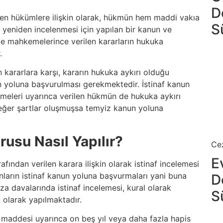
D
ilen hükümlere ilişkin olarak, hükmün hem maddi vakıa
S
yeniden incelenmesi için yapılan bir kanun ve
ece mahkemelerince verilen kararların hukuka
.
 kararlara karşı, kararın hukuka aykırı olduğu
n yoluna başvurulması gerekmektedir. İstinaf kanun
meleri uyarınca verilen hükmün de hukuka aykırı
ğer şartlar oluşmuşsa temyiz kanun yoluna
rusu Nasıl Yapılır?
Ce
E
ından verilen karara ilişkin olarak istinaf incelemesi
anların istinaf kanun yoluna başvurmaları yani buna
D
za davalarında istinaf incelemesi, kural olarak
S
 olarak yapılmaktadır.
 maddesi uyarınca on beş yıl veya daha fazla hapis