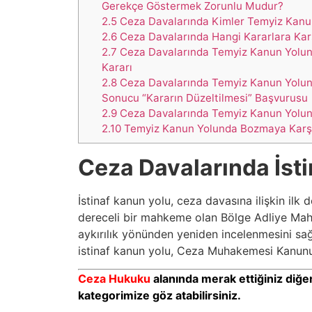
Gerekçe Göstermek Zorunlu Mudur?
2.5
Ceza Davalarında Kimler Temyiz Kanun
2.6
Ceza Davalarında Hangi Kararlara Ka
2.7
Ceza Davalarında Temyiz Kanun Yolun
Kararı
2.8
Ceza Davalarında Temyiz Kanun Yolun
Sonucu “Kararın Düzeltilmesi” Başvurusu
2.9
Ceza Davalarında Temyiz Kanun Yolu
2.10
Temyiz Kanun Yolunda Bozmaya Karşı
Ceza Davalarında İst
İstinaf kanun yolu, ceza davasına ilişkin il
dereceli bir mahkeme olan Bölge Adliye Ma
aykırılık yönünden yeniden incelenmesini sa
istinaf kanun yolu, Ceza Muhakemesi Kanunu
Ceza Hukuku
alanında merak ettiğiniz diğer 
kategorimize göz atabilirsiniz.