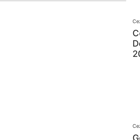
Ce
C
D
2
Ce
G