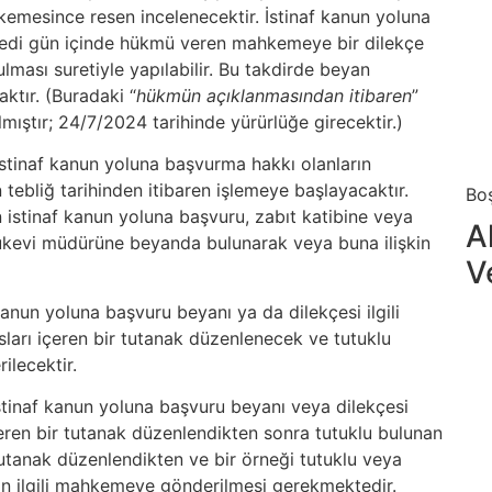
kemesince resen incelenecektir. İstinaf kanun yoluna
yedi gün içinde hükmü veren mahkemeye bir dilekçe
lması suretiyle yapılabilir. Bu takdirde beyan
ktır. (Buradaki “
hükmün açıklanmasından itibaren
”
ıştır; 24/7/2024 tarihinde yürürlüğe girecektir.)
stinaf kanun yoluna başvurma hakkı olanların
tebliğ tarihinden itibaren işlemeye başlayacaktır.
Bo
 istinaf kanun yoluna başvuru, zabıt katibine veya
A
ukevi müdürüne beyanda bulunarak veya buna ilişkin
V
kanun yoluna başvuru beyanı ya da dilekçesi ilgili
ları içeren bir tutanak düzenlenecek ve tutuklu
ilecektir.
tinaf kanun yoluna başvuru beyanı veya dilekçesi
çeren bir tutanak düzenlendikten sonra tutuklu bulunan
 Tutanak düzenlendikten ve bir örneği tutuklu veya
nin ilgili mahkemeye gönderilmesi gerekmektedir.