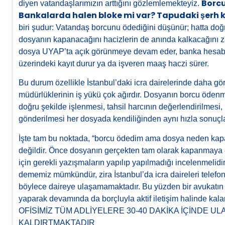
Borcu
diyen vatandaşlarımızın arttığını gözlemlemekteyiz.
Bankalarda halen bloke mi var? Tapudaki şerh 
biri şudur: Vatandaş borcunu ödediğini düşünür; hatta doğ
dosyanın kapanacağını hacizlerin de anında kalkacağını 
dosya UYAP’ta açık görünmeye devam eder, banka hesabınd
üzerindeki kayıt durur ya da işveren maaş haczi sürer.
Bu durum özellikle İstanbul’daki icra dairelerinde daha gö
müdürlüklerinin iş yükü çok ağırdır. Dosyanın borcu ödenmi
doğru şekilde işlenmesi, tahsil harcının değerlendirilmesi,
gönderilmesi her dosyada kendiliğinden aynı hızla sonuç
İşte tam bu noktada, “borcu ödedim ama dosya neden ka
değildir. Önce dosyanın gerçekten tam olarak kapanmaya elv
için gerekli yazışmaların yapılıp yapılmadığı incelenmelidi
dememiz mümkündür, zira İstanbul’da icra daireleri telefo
böylece daireye ulaşamamaktadır. Bu yüzden bir avukatın fi
yaparak devamında da borçluyla aktif iletişim halinde kal
OFİSİMİZ TÜM ADLİYELERE 30-40 DAKİKA İÇİNDE U
KALDIRTMAKTADIR