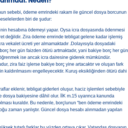
panmadı. Neden?
nun sebebi, ödeme emrindeki rakam ile güncel dosya borcunun
eselelerden biri de şudur:
esinin hesabına ödemeyi yapar. Oysa icra dosyasında ödenmesi
 değildir. Zira ödeme emrinde tebligat gelene kadar işlemiş
 icra vekalet ücreti yer almamaktadır .Dolayısıyla dosyadaki
rç her gün faizden ötürü artmaktadır, yani bakiye borç her gün
 öğrenmek ise ancak icra dairesine giderek mümkündür.
 zira faiz işlerse bakiye borç yine artacaktır ve oluşan fark
 kaldırılmasını engelleyecektir. Kuruş eksikliğinden ötürü dahi
flar eklenir, tebligat giderleri oluşur, haciz işlemleri sebebiyle
i de dosya bakiyesine dâhil olur. İİK m.15 uyarınca kanunda
olması kuraldır. Bu nedenle, borçlunun “ben ödeme emrindeki
i çoğu zaman yanlıştır. Güncel dosya hesabı alınmadan yapılan
yüksek tutarlı farklar bu yüzden ortaya çıkar. Vatandaş dosyanın