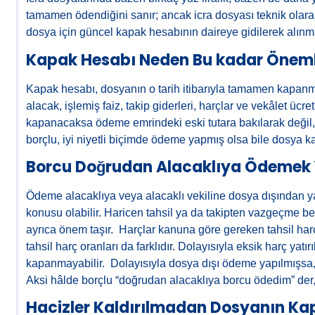
tamamen ödendiğini sanır; ancak icra dosyası teknik olarak 
dosya için güncel kapak hesabının daireye gidilerek alınma
Kapak Hesabı Neden Bu kadar Öneml
Kapak hesabı, dosyanın o tarih itibarıyla tamamen kapanma
alacak, işlemiş faiz, takip giderleri, harçlar ve vekâlet ücre
kapanacaksa ödeme emrindeki eski tutara bakılarak değil,
borçlu, iyi niyetli biçimde ödeme yapmış olsa bile dosya k
Borcu Doğrudan Alacaklıya Ödemek Ye
Ödeme alacaklıya veya alacaklı vekiline dosya dışından ya
konusu olabilir. Haricen tahsil ya da takipten vazgeçme be
ayrıca önem taşır. Harçlar kanuna göre gereken tahsil harçl
tahsil harç oranları da farklıdır. Dolayısıyla eksik harç ya
kapanmayabilir. Dolayısıyla dosya dışı ödeme yapılmışsa,
Aksi hâlde borçlu “doğrudan alacaklıya borcu ödedim” der
Hacizler Kaldırılmadan Dosyanın K