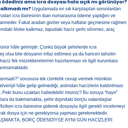
 ödediniz ama icra dosyası hala açık mı görünüyor?
kalkmadı mı?
Uygulamada en sık karşılaşılan sorunlardan
rudan icra dairesinin ıban numarasına ödeme yaptığını ve
zanneder. Fakat aradan günler veya haftalar geçmesine rağmen
aki bloke kalkmaz, tapudaki haciz şerhi silinmez, araç
rünür hâle gelmiştir. Çünkü büyük şehirlerde icra
ş olsa bile dosyanın infaz edilmesi ya da haricen tahsilin
 haciz fek müzekkerelerinin hazırlanması ve ilgili kurumlara
lanmamaktadır.
panmadı?” sorusuna tek cümlelik cevap vermek mümkün
erişli hâle gelip gelmediği, ardından hacizlerin kaldırılması
r. Peki bunu uzaktan halledebilir misiniz? Bu soruya “hayır”
nlara da bakmamakta, şehir dışındaki borçlu vatandaşlar
ziken icra dairesine giderek dosyayla ilgili gerekli incelemeyi
arak dosya için ne gerekiyorsa yapması gerekmektedir.
LAŞMAKTA, BORÇ ÖDENDİYSE AYNI GÜN HACİZLERİ