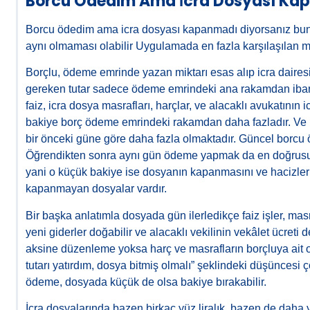
Borcu Ödedim Ama İcra Dosyası Ka
Borcu ödedim ama icra dosyası kapanmadı diyorsanız bu
aynı olmaması olabilir Uygulamada en fazla karşılaşılan m
Borçlu, ödeme emrinde yazan miktarı esas alıp icra dair
gereken tutar sadece ödeme emrindeki ana rakamdan ibaret
faiz, icra dosya masrafları, harçlar, ve alacaklı avukatının
bakiye borç ödeme emrindeki rakamdan daha fazladır. Ve bo
bir önceki güne göre daha fazla olmaktadır. Güncel borcu
Öğrendikten sonra aynı gün ödeme yapmak da en doğrusudur,
yani o küçük bakiye ise dosyanın kapanmasını ve hacizlerin
kapanmayan dosyalar vardır.
Bir başka anlatımla dosyada gün ilerledikçe faiz işler, masra
yeni giderler doğabilir ve alacaklı vekilinin vekâlet ücret
aksine düzenleme yoksa harç ve masrafların borçluya ait 
tutarı yatırdım, dosya bitmiş olmalı” şeklindeki düşünces
ödeme, dosyada küçük de olsa bakiye bırakabilir.
İcra dosyalarında bazen birkaç yüz liralık, bazen de daha 