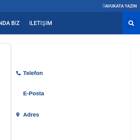
AVUKATA YAZIN
NDA BIZ
İLETIŞIM
BİZE ULAŞIN
Telefon
+90 212 890 50 24
E-Posta
info@temizerhukuk.com
Adres
Teşvikiye Mah. Hüsrev Gerede Cad.
No:104 Kat:4 Nişantaşı/İstanbul