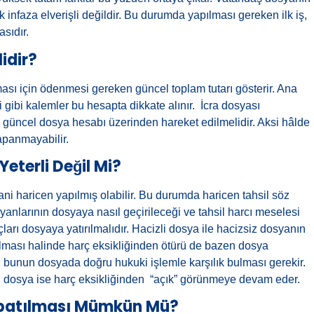
infaza elverişli değildir. Bu durumda yapılması gereken ilk iş,
sıdır.
idir?
sı için ödenmesi gereken güncel toplam tutarı gösterir. Ana
ti gibi kalemler bu hesapta dikkate alınır. İcra dosyası
 güncel dosya hesabı üzerinden hareket edilmelidir. Aksi hâlde
apanmayabilir.
terli Değil Mi?
ni haricen yapılmış olabilir. Bu durumda haricen tahsil söz
yanlarının dosyaya nasıl geçirileceği ve tahsil harcı meselesi
arı dosyaya yatırılmalıdır. Hacizli dosya ile hacizsiz dosyanın
tırılması halinde harç eksikliğinden ötürü de bazen dosya
 bunun dosyada doğru hukuki işlemle karşılık bulması gerekir.
, dosya ise harç eksikliğinden “açık” görünmeye devam eder.
apatılması Mümkün Mü?