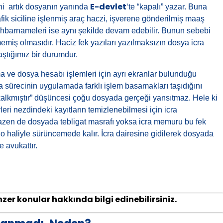
E-devlet
ani artık dosyanın yanında
‘te “kapalı” yazar. Buna
ik siciline işlenmiş araç haczi, işverene gönderilmiş maaş
ihbarnameleri ise aynı şekilde devam edebilir. Bunun sebebi
memiş olmasıdır. Haciz fek yazıları yazılmaksızın dosya icra
aştığımız bir durumdur.
 ve dosya hesabı işlemleri için ayrı ekranlar bulunduğu
ma sürecinin uygulamada farklı işlem basamakları taşıdığını
alkmıştır” düşüncesi çoğu dosyada gerçeği yansıtmaz. Hele ki
rleri nezdindeki kayıtların temizlenebilmesi için icra
azen de dosyada tebligat masrafı yoksa icra memuru bu fek
 haliyle sürüncemede kalır. İcra dairesine gidilerek dosyada
e avukattır.
er konular hakkında bilgi edinebilirsiniz.