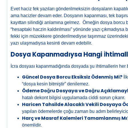
Evet haciz fek yazıları gönderilmeksizin dosyaların kapatıl
ama hacizler devam eder. Dosyanın kapanması, tek başına b
kayıttan silindiği anlamına gelmez. Örneğin dosya borcu b
“hesaptaki haczin kaldırılması” yönünde yazı çıkmadıysa 
fekki için müzekkere gönderilmediyse taşınmaz üzerindeki 
yazı ulaşmadıysa kesinti devam edebilir.
Dosya Kapanmadıysa Hangi İhtimaller
İcra dosyası kapanmadığında dosyada şu ihtimallerin her bi
Güncel Dosya Borcu Eksiksiz Ödenmiş Mi?
İl
“dosya kesin bitmiştir” denilemez.
Ödeme Doğru Dosyaya ve Doğru Açıklamayl
hatalı dekont bilgisi uygulamada ciddi sorun çıkarır.
Haricen Tahsilde Alacaklı Vekili Dosyaya 
yapılan ödemelerde çoğu zaman bu adım belirleyicidi
Harç ve Masraf Kalemleri Tamamlanmış Mı
önemlidir.