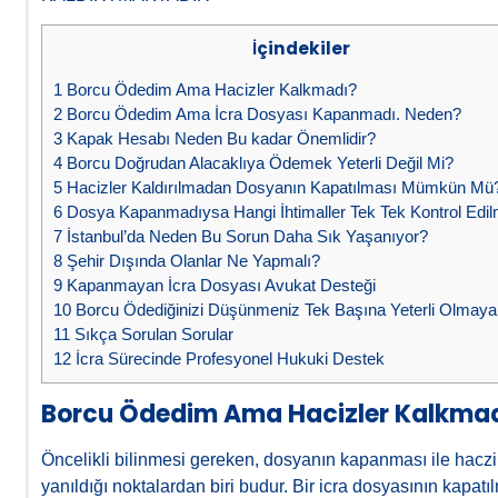
İçindekiler
1
Borcu Ödedim Ama Hacizler Kalkmadı?
2
Borcu Ödedim Ama İcra Dosyası Kapanmadı. Neden?
3
Kapak Hesabı Neden Bu kadar Önemlidir?
4
Borcu Doğrudan Alacaklıya Ödemek Yeterli Değil Mi?
5
Hacizler Kaldırılmadan Dosyanın Kapatılması Mümkün Mü
6
Dosya Kapanmadıysa Hangi İhtimaller Tek Tek Kontrol Edilm
7
İstanbul’da Neden Bu Sorun Daha Sık Yaşanıyor?
8
Şehir Dışında Olanlar Ne Yapmalı?
9
Kapanmayan İcra Dosyası Avukat Desteği
10
Borcu Ödediğinizi Düşünmeniz Tek Başına Yeterli Olmayabi
11
Sıkça Sorulan Sorular
12
İcra Sürecinde Profesyonel Hukuki Destek
Borcu Ödedim Ama Hacizler Kalkma
Öncelikli bilinmesi gereken, dosyanın kapanması ile haczi
yanıldığı noktalardan biri budur. Bir icra dosyasının kapat