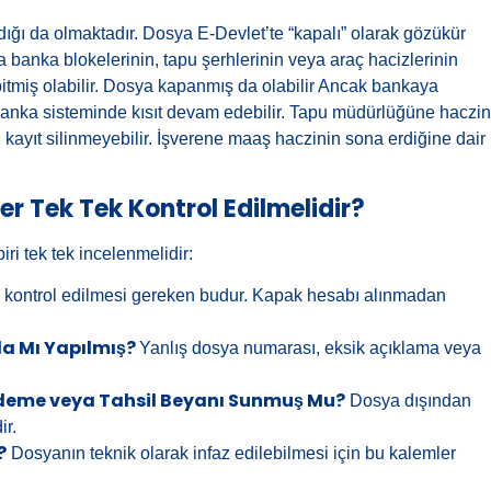
dığı da olmaktadır. Dosya E-Devlet’te “kapalı” olarak gözükür
anka blokelerinin, tapu şerhlerinin veya araç hacizlerinin
itmiş olabilir. Dosya kapanmış da olabilir Ancak bankaya
banka sisteminde kısıt devam edebilir. Tapu müdürlüğüne haczin
kayıt silinmeyebilir. İşverene maaş haczinin sona erdiğine dair
 Tek Tek Kontrol Edilmelidir?
ri tek tek incelenmelidir:
k kontrol edilmesi gereken budur. Kapak hesabı alınmadan
a Mı Yapılmış?
Yanlış dosya numarası, eksik açıklama veya
Ödeme veya Tahsil Beyanı Sunmuş Mu?
Dosya dışından
r.
?
Dosyanın teknik olarak infaz edilebilmesi için bu kalemler