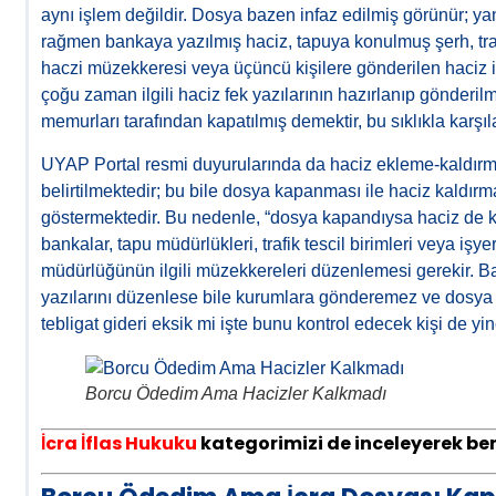
aynı işlem değildir. Dosya bazen infaz edilmiş görünür; y
rağmen bankaya yazılmış haciz, tapuya konulmuş şerh, traf
haczi müzekkeresi veya üçüncü kişilere gönderilen haciz 
çoğu zaman ilgili haciz fek yazılarının hazırlanıp gönderil
memurları tarafından kapatılmış demektir, bu sıklıkla karşıl
UYAP Portal resmi duyurularında da haciz ekleme-kaldırma
belirtilmektedir; bu bile dosya kapanması ile haciz kaldır
göstermektedir. Bu nedenle, “dosya kapandıysa haciz de k
bankalar, tapu müdürlükleri, trafik tescil birimleri veya işye
müdürlüğünün ilgili müzekkereleri düzenlemesi gerekir. B
yazılarını düzenlese bile kurumlara gönderemez ve dosya o
tebligat gideri eksik mi işte bunu kontrol edecek kişi de yin
Borcu Ödedim Ama Hacizler Kalkmadı
İcra İflas Hukuku
kategorimizi de inceleyerek benz