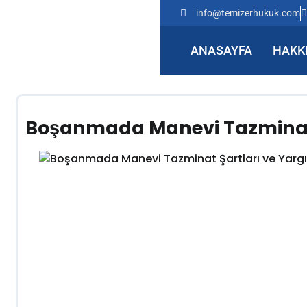
info@temizerhukuk.com
ANASAYFA
HAKK
Boşanmada Manevi Tazminat Ş