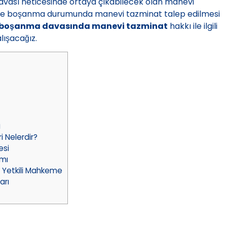
vası neticesinde ortaya çıkabilecek olan manevi
nde boşanma durumunda manevi tazminat talep edilmesi
boşanma davasında manevi tazminat
hakkı ile ilgili
lışacağız.
i
 Nelerdir?
esi
mı
Yetkili Mahkeme
arı