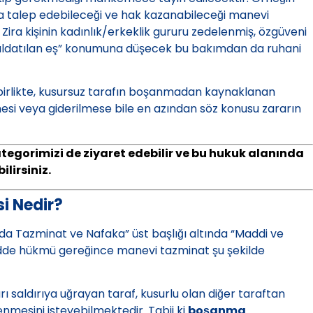
da talep edebileceği ve hak kazanabileceği manevi
Zira kişinin kadınlık/erkeklik gururu zedelenmiş, özgüveni
e “aldatılan eş” konumuna düşecek bu bakımdan da ruhani
irlikte, kusursuz tarafın boşanmadan kaynaklanan
lmesi veya giderilmese bile en azından söz konusu zararın
tegorimizi de ziyaret edebilir ve bu hukuk alanında
lirsiniz.
i Nedir?
 Tazminat ve Nafaka” üst başlığı altında “Maddi ve
dde hükmü gereğince manevi tazminat şu şekilde
 saldırıya uğrayan taraf, kusurlu olan diğer taraftan
mesini isteyebilmektedir. Tabii ki
boşanma