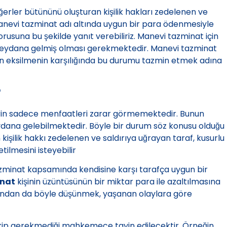
erler bütününü oluşturan kişilik hakları zedelenen ve
manevi tazminat adı altında uygun bir para ödenmesiyle
orusuna bu şekilde yanıt verebiliriz. Manevi tazminat için
 meydana gelmiş olması gerekmektedir. Manevi tazminat
an eksilmenin karşılığında bu durumu tazmin etmek adına
?
şlerin sadece menfaatleri zarar görmemektedir. Bunun
ydana gelebilmektedir. Böyle bir durum söz konusu olduğu
ilik hakkı zedelenen ve saldırıya uğrayan taraf, kusurlu
tilmesini isteyebilir
zminat kapsamında kendisine karşı tarafça uygun bir
nat
kişinin üzüntüsünün bir miktar para ile azaltılmasına
kımından da böyle düşünmek, yaşanan olaylara göre
ip gerekmediği mahkemece tayin edilecektir. Örneğin