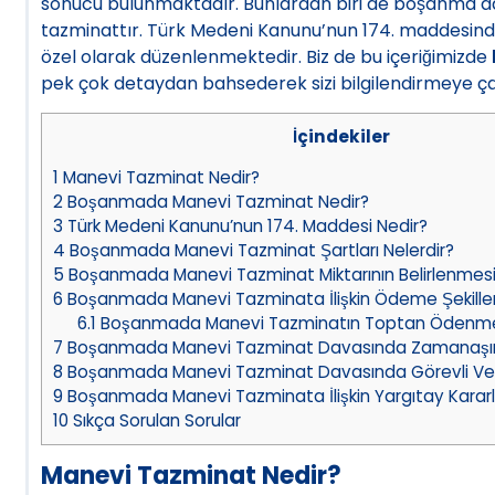
sonucu bulunmaktadır. Bunlardan biri de boşanma da
tazminattır. Türk Medeni Kanunu’nun 174. maddesi
özel olarak düzenlenmektedir. Biz de bu içeriğimizde
pek çok detaydan bahsederek sizi bilgilendirmeye ça
İçindekiler
1
Manevi Tazminat Nedir?
2
Boşanmada Manevi Tazminat Nedir?
3
Türk Medeni Kanunu’nun 174. Maddesi Nedir?
4
Boşanmada Manevi Tazminat Şartları Nelerdir?
5
Boşanmada Manevi Tazminat Miktarının Belirlenmes
6
Boşanmada Manevi Tazminata İlişkin Ödeme Şekilleri
6.1
Boşanmada Manevi Tazminatın Toptan Ödenm
7
Boşanmada Manevi Tazminat Davasında Zamanaşı
8
Boşanmada Manevi Tazminat Davasında Görevli Ve 
9
Boşanmada Manevi Tazminata İlişkin Yargıtay Kararl
10
Sıkça Sorulan Sorular
Manevi Tazminat Nedir?