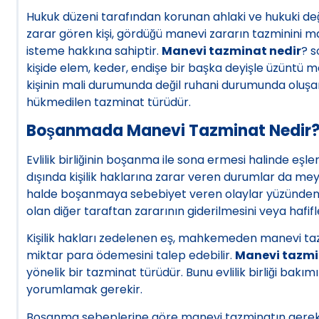
Hukuk düzeni tarafından korunan ahlaki ve hukuki değ
zarar gören kişi, gördüğü manevi zararın tazminini 
isteme hakkına sahiptir.
Manevi tazminat nedir
? s
kişide elem, keder, endişe bir başka deyişle üzüntü
kişinin mali durumunda değil ruhani durumunda oluş
hükmedilen tazminat türüdür.
Boşanmada Manevi Tazminat Nedir
Evlilik birliğinin boşanma ile sona ermesi halinde e
dışında kişilik haklarına zarar veren durumlar da me
halde boşanmaya sebebiyet veren olaylar yüzünden kiş
olan diğer taraftan zararının giderilmesini veya hafifle
Kişilik hakları zedelenen eş, mahkemeden manevi ta
miktar para ödemesini talep edebilir.
Manevi tazmi
yönelik bir tazminat türüdür. Bunu evlilik birliği ba
yorumlamak gerekir.
Boşanma sebeplerine göre manevi tazminatın gerek