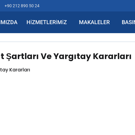
+90 212 890 50 24
IMIZDA
HIZMETLERIMIZ
MAKALELER
BASI
artları Ve Yargıtay Kararları