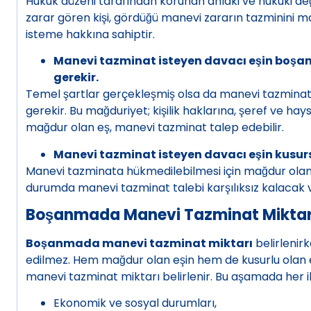
Hukuk düzeni tarafından korunan ahlaki ve hukuki değ
zarar gören kişi, gördüğü manevi zararın tazminini 
isteme hakkına sahiptir.
Manevi tazminat isteyen davacı eşin boş
gerekir.
Temel şartlar gerçekleşmiş olsa da manevi tazmina
gerekir. Bu mağduriyet; kişilik haklarına, şeref ve hays
mağdur olan eş, manevi tazminat talep edebilir.
Manevi tazminat isteyen davacı eşin kusurs
Manevi tazminata hükmedilebilmesi için mağdur olan e
durumda manevi tazminat talebi karşılıksız kalacak
Boşanmada Manevi Tazminat Miktarı
Boşanmada manevi tazminat miktarı
belirlenirk
edilmez. Hem mağdur olan eşin hem de kusurlu olan e
manevi tazminat miktarı belirlenir. Bu aşamada her iki 
Ekonomik ve sosyal durumları,