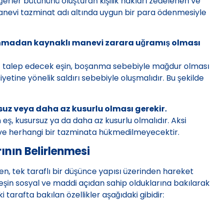
erler bütününü oluşturan kişilik hakları zedelenen ve
manevi tazminat adı altında uygun bir para ödenmesiyle
anmadan kaynaklı manevi zarara uğramış olması
t talep edecek eşin, boşanma sebebiyle mağdur olması
iyetine yönelik saldırı sebebiyle oluşmalıdır. Bu şekilde
uz veya daha az kusurlu olması gerekir.
ş, kusursuz ya da daha az kusurlu olmalıdır. Aksi
 ve herhangi bir tazminata hükmedilmeyecektir.
nın Belirlenmesi
en, tek taraflı bir düşünce yapısı üzerinden hareket
şin sosyal ve maddi açıdan sahip olduklarına bakılarak
tarafta bakılan özellikler aşağıdaki gibidir: