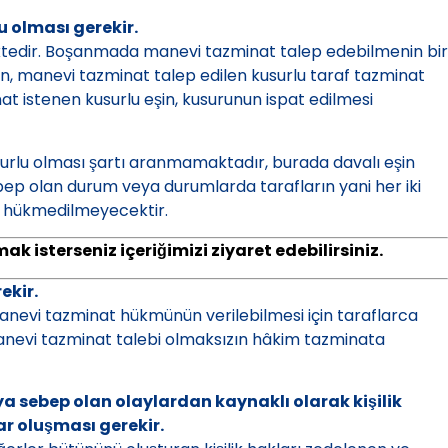
 olması gerekir.
mektedir. Boşanmada manevi tazminat talep edebilmenin bir
olan, manevi tazminat talep edilen kusurlu taraf tazminat
istenen kusurlu eşin, kusurunun ispat edilmesi
surlu olması şartı aranmamaktadır, burada davalı eşin
 sebep olan durum veya durumlarda tarafların yani her iki
a hükmedilmeyecektir.
almak isterseniz içeriğimizi ziyaret edebilirsiniz.
ekir.
evi tazminat hükmünün verilebilmesi için taraflarca
nevi tazminat talebi olmaksızın hâkim tazminata
 sebep olan olaylardan kaynaklı olarak kişilik
r oluşması gerekir.