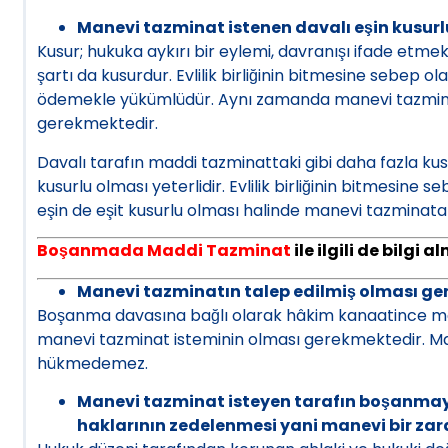
Manevi tazminat istenen davalı eşin kusurlu
Kusur; hukuka aykırı bir eylemi, davranışı ifade et
şartı da kusurdur. Evlilik birliğinin bitmesine sebep 
ödemekle yükümlüdür. Aynı zamanda manevi tazminat 
gerekmektedir.
Davalı tarafın maddi tazminattaki gibi daha fazla ku
kusurlu olması yeterlidir. Evlilik birliğinin bitmesine
eşin de eşit kusurlu olması halinde manevi tazminat
Boşanmada Maddi Tazminat
ile ilgili de bilgi 
Manevi tazminatın talep edilmiş olması ger
Boşanma davasına bağlı olarak hâkim kanaatince man
manevi tazminat isteminin olması gerekmektedir. Ma
hükmedemez.
Manevi tazminat isteyen tarafın boşanmaya
haklarının zedelenmesi yani manevi bir zara