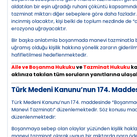
aldatılan bir eşin uğradığı ruhani çöküntü kapsamın
tazminat miktarı diğer sebeplere göre daha fazladır. 
incinmiş olacaktır, kişi belki de toplum nezdinde d
erozyona uğrayacaktır.
Bir başka anlatımla boşanmada manevi tazminatla b
uğramış olduğu kişilik hakkına yönelik zararın gideri
hafifletilmesi hedeflenmektedir.
Aile ve Boşanma Hukuku
ve
Tazminat Hukuku
ka
aklınıza takılan tüm soruların yanıtlarına ulaşabi
Türk Medeni Kanunu’nun 174. Maddes
Türk Medeni Kanunu’nun 174. maddesinde “Boşanmada
Manevi Tazminatı” düzenlemektedir. Söz konusu ma
düzenlenmektedir:
Boşanmaya sebep olan olaylar yüzünden kişilik hakları
manevi tazminat olarak uygun bir miktarda para öden