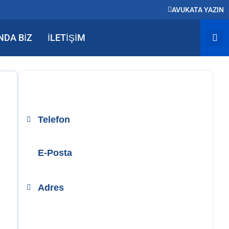
AVUKATA YAZIN
NDA BIZ
İLETIŞIM
BİZE ULAŞIN
Telefon
+90 212 890 50 24
E-Posta
info@temizerhukuk.com
Adres
Teşvikiye Mah. Hüsrev Gerede Cad.
No:104 Kat:4 Nişantaşı/İstanbul