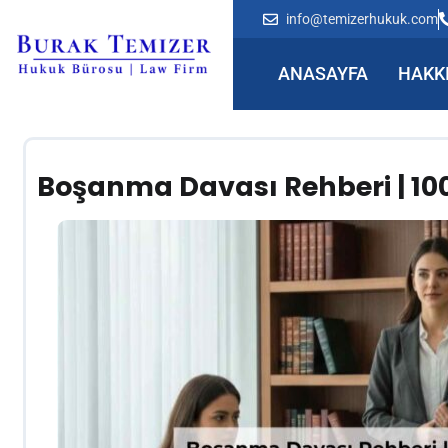
info@temizerhukuk.com
ANASAYFA
HAKK
Boşanma Davası Rehberi | 10