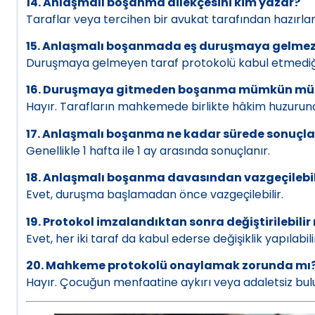
14. Anlaşmalı boşanma dilekçesini kim yazar?
Taraflar veya tercihen bir avukat tarafından hazırlana
15. Anlaşmalı boşanmada eş duruşmaya gelmezs
Duruşmaya gelmeyen taraf protokolü kabul etmediği v
16. Duruşmaya gitmeden boşanma mümkün mü
Hayır. Tarafların mahkemede birlikte hâkim huzurund
17. Anlaşmalı boşanma ne kadar sürede sonuçla
Genellikle 1 hafta ile 1 ay arasında sonuçlanır.
18. Anlaşmalı boşanma davasından vazgeçilebil
Evet, duruşma başlamadan önce vazgeçilebilir.
19. Protokol imzalandıktan sonra değiştirilebilir
Evet, her iki taraf da kabul ederse değişiklik yapılabili
20. Mahkeme protokolü onaylamak zorunda mı
Hayır. Çocuğun menfaatine aykırı veya adaletsiz bulu