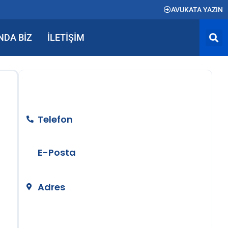
AVUKATA YAZIN
NDA BIZ
İLETIŞIM
BİZE ULAŞIN
Telefon
+90 212 890 50 24
E-Posta
info@temizerhukuk.com
Adres
Teşvikiye Mah. Hüsrev Gerede Cad.
No:104 Kat:4 Nişantaşı/İstanbul