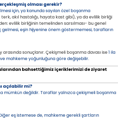
erçekleşmiş olması gerekir?
mesi için, ya kanunda sayılan özel boşanma
 terk, akıl hastalığı, hayata kast gibi), ya da evlilik birliği
en: evlilik birliğinin temelinden sarsılması- bu genel
ç gelmesi, eşin hijyenine önem göstermemesi, tarafların
y arasında sonuçlanır. Çekişmeli boşanma davası ise
1 ila
yısı ve mahkeme yoğunluğuna göre değişebilir.
larından bahsettiğimiz içeriklerimizi de ziyaret
 açılabilir mi?
ma mümkün değildir. Taraflar yalnızca çekişmeli boşanma
 Diğer eş istemese de, mahkeme gerekli şartların