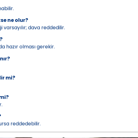
bilir.
e ne olur?
arsayılır; dava reddedilir.
?
a hazır olması gerekir.
nır?
ir mi?
 mi?
r.
?
rsa reddedebilir.