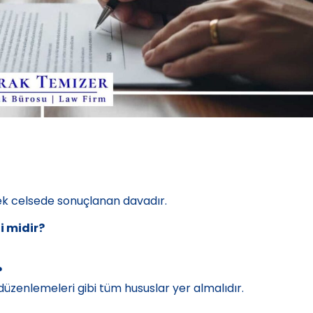
ek celsede sonuçlanan davadır.
i midir?
?
i düzenlemeleri gibi tüm hususlar yer almalıdır.