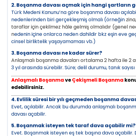
2. Boşanma davası açmak için hangi şartların g
Türk Medeni Kanunu’na göre boşanma davası açılabil
nedenlerinden biri gerçekleşmiş olmalı (örneğin
zi
na,
taraflar için çekilmez hâle gelmiş olmalıdır (genel ned
n
edenin içine onlarca neden dahildir bkz eşin eve ge
cinsel birliktelik yaşayamaması vb.)
3. Boşanma davası ne kadar sürer?
Anlaşmalı boşanma davaları ortalama 2 hafta ile 2 a
3 yıl arasında sürebilir. Süre; delil durumu, tanık sa
Anlaşmalı Boşanma
ve
Çekişmeli Boşanma
konu
edebilirsiniz.
4. Evlilik süresi bir yılı geçmeden boşanma davası
Evet, açılabilir. Ancak bu durumda anlaşmalı boşan
davası açabilir.
5. Boşanmak isteyen tek taraf dava açabilir mi?
Evet. Boşanmak isteyen eş tek başına dava açabilir.