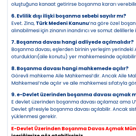
oluştuğuna kanaat getirirse boşanma kararı verebilir
6. Evlilik dışı ilişki boşanma sebebi sayılır mı?
Evet. Zina,
Türk Medeni Kanunu
‘na göre özel boşa
alınabilmesi için zinanın inandırıcı ve somut delillerle
7. Boşanma davası hangi adliyede açılmalıdır?
Boşanma davası, eşlerden birinin yerleşim yerindeki 
oturdukları(aile konutu) yer mahkemesinde açılabilir
8. Boşanma davası hangi mahkemede açılır?
Görevli mahkeme Aile Mahkemesi’dir. Ancak Aile Ma
Mahkemesi’nde açılır ve aile mahkemesi sıfatıyla gör
9. e-Devlet üzerinden boşanma davası açmak
E devlet üzerinden boşanma davası açılamaz ama UYA
Devlet şifresiyle boşanma davası açılabilir. Ancak sis
yüklenmesi gerekir.
E-Devlet Üzerinden Boşanma Davas Açmak Mü
içeriğimize göz atabilirsiniz.