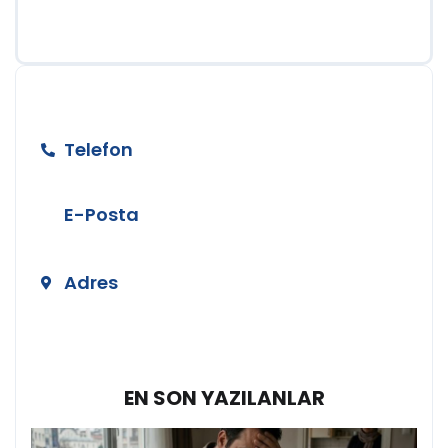
BİZE ULAŞIN
Telefon
+90 212 890 50 24
E-Posta
info@temizerhukuk.com
Adres
Teşvikiye Mah. Hüsrev Gerede Cad.
No:104 Kat:4 Nişantaşı/İstanbul
EN SON YAZILANLAR