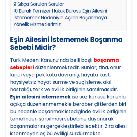
9
Sıkça Sorulan Sorular
10
Burak Temizer Hukuk Bürosu Eşin Ailesini
İstememek Nedeniyle Açılan Boşanmaya
Yönelik Hizmetlerimiz
Eşin Ailesini İstememek Boşanma
Sebebi Midir?
Türk Medeni Kanunu’nda belli başlı
boşanma
sebepleri
düzenlenmektedir. Bunlar; zina, onur
kırıcı veya pek kötü davranış, hayata kast,
haysiyetsiz hayat sürme ve suç işleme, akıl
hastalığı, terk ve evlilik birliğinin sarsılmasıdır.
Eşin ailesini istememek
ise söz konusu kanunla
açıkça düzenlenmemekle beraber çiftlerden biri
bu nedenle boşanmak istediğinde evlilik birliğinin
temelinden sarsılması sebebine dayanarak
boşanmalarını gerçekleştirilebilecektir. Zira ailesi
istenmeyen eş bu evliliği sürdürmekte