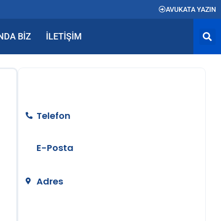
AVUKATA YAZIN
NDA BIZ
İLETIŞIM
BİZE ULAŞIN
Telefon
+90 212 890 50 24
E-Posta
info@temizerhukuk.com
Adres
Teşvikiye Mah. Hüsrev Gerede Cad.
No:104 Kat:4 Nişantaşı/İstanbul