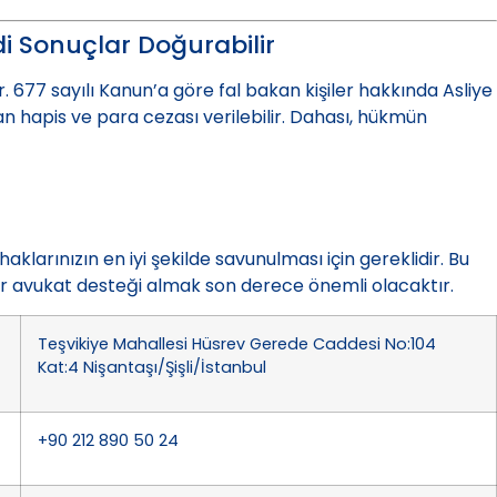
i Sonuçlar Doğurabilir
r. 677 sayılı Kanun’a göre fal bakan kişiler hakkında Asliye
 hapis ve para cezası verilebilir. Dahası, hükmün
klarınızın en iyi şekilde savunulması için gereklidir. Bu
 avukat desteği almak son derece önemli olacaktır.
Teşvikiye Mahallesi Hüsrev Gerede Caddesi No:104
Kat:4 Nişantaşı/Şişli/İstanbul
+90 212 890 50 24