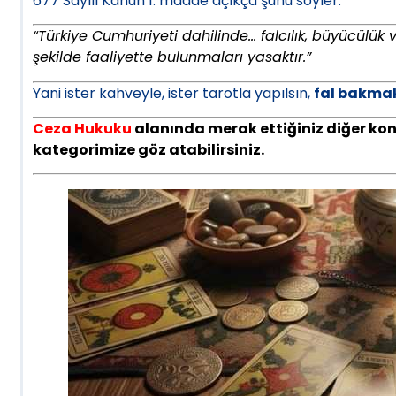
677 Sayılı Kanun 1. madde açıkça şunu söyler:
“Türkiye Cumhuriyeti dahilinde… falcılık, büyücülük v
şekilde faaliyette bulunmaları yasaktır.”
Yani ister kahveyle, ister tarotla yapılsın,
fal bakmak
Ceza Hukuku
alanında merak ettiğiniz diğer konu
kategorimize göz atabilirsiniz.