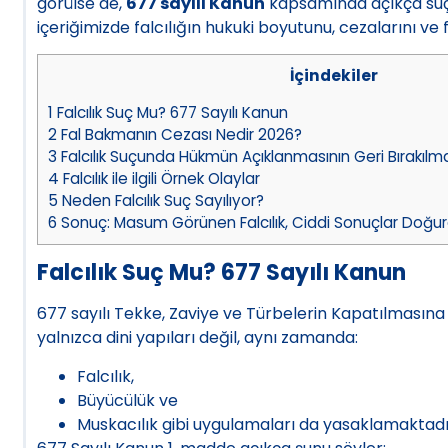
görülse de,
677 sayılı Kanun
kapsamında açıkça suçt
içeriğimizde falcılığın hukuki boyutunu, cezalarını ve 
İçindekiler
1
Falcılık Suç Mu? 677 Sayılı Kanun
2
Fal Bakmanın Cezası Nedir 2026?
3
Falcılık Suçunda Hükmün Açıklanmasının Geri Bırakı
4
Falcılık ile ilgili Örnek Olaylar
5
Neden Falcılık Suç Sayılıyor?
6
Sonuç: Masum Görünen Falcılık, Ciddi Sonuçlar Doğura
Falcılık Suç Mu? 677 Sayılı Kanun
677 sayılı Tekke, Zaviye ve Türbelerin Kapatılmasına 
yalnızca dini yapıları değil, aynı zamanda:
Falcılık,
Büyücülük ve
Muskacılık gibi uygulamaları da yasaklamaktadı