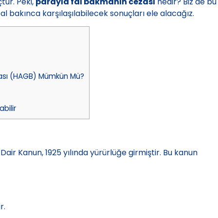
ur. Peki,
parayla fal bakmanın cezası
nedir? Biz de bu
fal bakınca karşılaşılabilecek sonuçları ele alacağız.
lması (HAGB) Mümkün Mü?
bilir
Dair Kanun, 1925 yılında yürürlüğe girmiştir. Bu kanun
r.