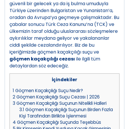
güvenli bir gelecek ya da iş bulma umuduyla
Türkiye üzerinden Bulgaristan ve Yunanistan’a,
oradan da Avrupa’ya geçmeye çalışmaktadır. Bu
çabalar sonucu Türk Ceza Kanunu’na (TCK) ve
ülkemizin taraf olduğu uluslararası sözleşmelere
aykırılıklar meydana geliyor ve yakalananlar
ciddi şekilde cezalandırılıyor. Biz de bu
içeriğimizde göçmen kaçakçılığı suçu ve
göçmen kaçakçılığı cezası
ile ilgili tüm
detaylardan söz edeceğiz.
İçindekiler
1
Göçmen Kaçakçılığı Suçu Nedir?
2
Göçmen Kaçakçılığı Suçu Cezası | 2026
3
Göçmen Kaçakçılığı Suçunun Nitelikli Halleri
3.1
Göçmen Kaçakçılığı Suçunun Birden Fazla
Kişi Tarafından Birlikte İşlenmesi
4
Göçmen Kaçakçılığı Suçunda Teşebbüs
5
Bir Kimsenin Kendi Yurduna Kaçak Girmesinin