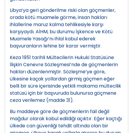
Libya’ya geri gönderilme riski olan göçmenler,
orada kötü muamele görme, insan hakları
ihlallerine maruz kalma tehlikesiyle karşı
karşıyaydı. AİHM, bu durumu İşkence ve Kötü
Muamele Yasağı’nı ihlal kabul ederek
başvuranların lehine bir karar vermiştir.
Keza 1951 tarihli Mültecilerin Hukuki Statüsüne
İlişkin Cenevre Sözleşmesi’nde de göçmenlerin
hakları düzenlenmiştir. Sözleşme’ye göre,
ülkesine kaçak yollardan girmiş göçmen eğer
belli bir süre içerisinde yetkili makama mültecilik
statüsü için bir başvuruda bulunursa göçmene
ceza verilemez (madde 31).
Bu maddeye göre de göçmenlerin fail değil
mağdur olarak kabul edildiği açıktır. Eğer kaçtığı
ülkede can güvenliği tehdit altında olan bir
göçmen, ülkeye kaçak yollarla girerse bu durum