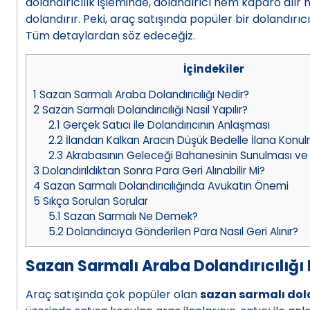
dolandırıcılık işleminde, dolandırıcı hem kaparo alır h
dolandırır. Peki, araç satışında popüler bir dolandırı
Tüm detaylardan söz edeceğiz.
İçindekiler
1
Sazan Sarmalı Araba Dolandırıcılığı Nedir?
2
Sazan Sarmalı Dolandırıcılığı Nasıl Yapılır?
2.1
Gerçek Satıcı ile Dolandırıcının Anlaşması
2.2
İlandan Kalkan Aracın Düşük Bedelle İlana Konu
2.3
Akrabasının Geleceği Bahanesinin Sunulması ve 
3
Dolandırıldıktan Sonra Para Geri Alınabilir Mi?
4
Sazan Sarmalı Dolandırıcılığında Avukatın Önemi
5
Sıkça Sorulan Sorular
5.1
Sazan Sarmalı Ne Demek?
5.2
Dolandırıcıya Gönderilen Para Nasıl Geri Alınır?
Sazan Sarmalı Araba Dolandırıcılığı 
Araç satışında çok popüler olan
sazan sarmalı dola