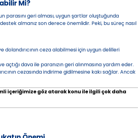
abilir Mi?
n parasını geri alması, uygun şartlar oluştuğunda
stek almanız son derece önemlidir. Peki, bu süreç nasıl
 ve dolandırıcının ceza alabilmesi için uygun delilleri
 ve açtığı dava ile paranızın geri alınmasına yardım eder.
ırıcının cezasında indirime gidilmesine kakı sağlar. Ancak
mli içeriğimize göz atarak konu ile ilgili çok daha
vukatın Önemi