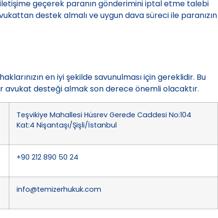
 iletişime geçerek paranın gönderimini iptal etme talebi
vukattan destek almalı ve uygun dava süreci ile paranızın
klarınızın en iyi şekilde savunulması için gereklidir. Bu
 avukat desteği almak son derece önemli olacaktır.
Teşvikiye Mahallesi Hüsrev Gerede Caddesi No:104
Kat:4 Nişantaşı/Şişli/İstanbul
+90 212 890 50 24
info@temizerhukuk.com