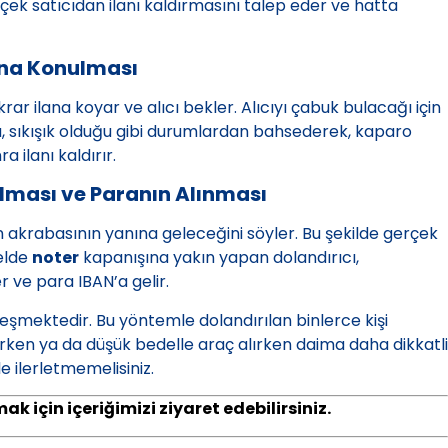
çek satıcıdan ilanı kaldırmasını talep eder ve hatta
ana Konulması
rar ilana koyar ve alıcı bekler. Alıcıyı çabuk bulacağı için
 sıkışık olduğu gibi durumlardan bahsederek, kaparo
a ilanı kaldırır.
lması ve Paranın Alınması
in akrabasının yanına geleceğini söyler. Bu şekilde gerçek
nelde
noter
kapanışına yakın yapan dolandırıcı,
r ve para IBAN’a gelir.
eşmektedir. Bu yöntemle dolandırılan binlerce kişi
ken ya da düşük bedelle araç alırken daima daha dikkatli
le ilerletmemelisiniz.
k için içeriğimizi ziyaret edebilirsiniz.