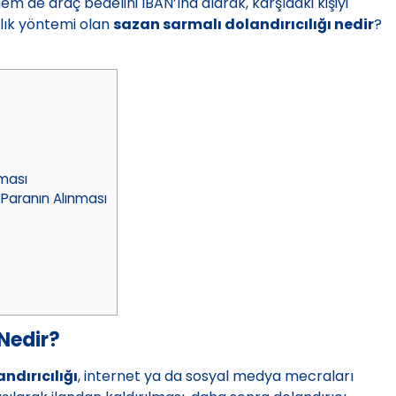
em de araç bedelini IBAN’ına alarak, karşıdaki kişiyi
cılık yöntemi olan
sazan sarmalı dolandırıcılığı nedir
?
lması
Paranın Alınması
Nedir?
ndırıcılığı
, internet ya da sosyal medya mecraları