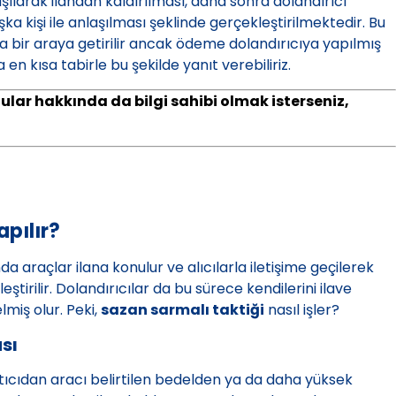
laşılarak ilandan kaldırılması, daha sonra dolandırıcı
a kişi ile anlaşılması şeklinde gerçekleştirilmektedir. Bu
nda bir araya getirilir ancak ödeme dolandırıcıya yapılmış
 en kısa tabirle bu şekilde yanıt verebiliriz.
ular hakkında da bilgi sahibi olmak isterseniz,
apılır?
a araçlar ilana konulur ve alıcılarla iletişime geçilerek
tirilir. Dolandırıcılar da bu sürece kendilerini ilave
lmiş olur. Peki,
sazan sarmalı taktiği
nasıl işler?
sı
atıcıdan aracı belirtilen bedelden ya da daha yüksek