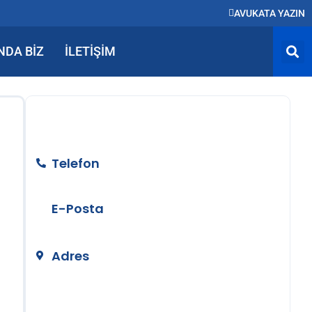
AVUKATA YAZIN
NDA BIZ
İLETIŞIM
BİZE ULAŞIN
Telefon
+90 212 890 50 24
E-Posta
info@temizerhukuk.com
Adres
Teşvikiye Mah. Hüsrev Gerede Cad.
No:104 Kat:4 Nişantaşı/İstanbul