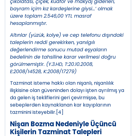
çikolatası, çiçek, kuaför ve makyaj giderleri,
bayram içim kız kardeşlerine giysi…’ olmak
üzere toplam 2.546,00 YTL masraf
hesaplanmıştır.
Altınlar (yüzük, kolye) ve cep telefonu dışındaki
taleplerin reddi gerekirken, yanılgılı
değerlendirme sonucu mutad eşyaların
bedelinin de tahsiline karar verilmesi doğru
görülmemiştir. (Y.3.HD, T:20.10.2008,
E:2008/14528, K:2008/17279)
Tazminat isteme hakkı olan nişanlı, nişanlılık
ilişkisine olan güveninden dolayı işten ayrılmış ya
da gelen iş tekliflerini geri çevirmişse, bu
sebeplerden kaynaklanan kar kayıplarının
tazminini isteyebilir.[4]
Nişan Bozma Nedeniyle Üçüncü
Kişilerin Tazminat Talepleri