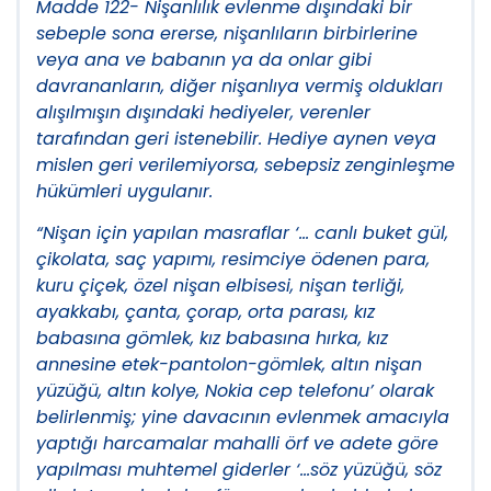
Madde 122- Nişanlılık evlenme dışındaki bir
sebeple sona ererse, nişanlıların birbirlerine
veya ana ve babanın ya da onlar gibi
davrananların, diğer nişanlıya vermiş oldukları
alışılmışın dışındaki hediyeler, verenler
tarafından geri istenebilir. Hediye aynen veya
mislen geri verilemiyorsa, sebepsiz zenginleşme
hükümleri uygulanır.
“Nişan için yapılan masraflar ‘… canlı buket gül,
çikolata, saç yapımı, resimciye ödenen para,
kuru çiçek, özel nişan elbisesi, nişan terliği,
ayakkabı, çanta, çorap, orta parası, kız
babasına gömlek, kız babasına hırka, kız
annesine etek-pantolon-gömlek, altın nişan
yüzüğü, altın kolye, Nokia cep telefonu’ olarak
belirlenmiş; yine davacının evlenmek amacıyla
yaptığı harcamalar mahalli örf ve adete göre
yapılması muhtemel giderler ‘…söz yüzüğü, söz