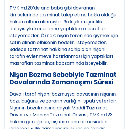
TMK m.120’de ana baba gibi davranan
kimselerinde tazminat talep etme hakkı olduğu
hüküm altına alınmıştır. Bu kişiler nişanlılık
dolayısıyla kendilerine yaptıkları masrafları
isteyemezler. Örnek; nişan töreninde giymek için
satın alınan elbisenin bedelini isteyemezler.
Sadece tazminat hakkına sahip olan nişanlı
tarafın evlenmeye hazırlanması için yaptıkları
masrafları tazminat kapsamında isteyebilir.
Nişan Bozma Sebebiyle Tazminat
Davalarında Zamanaşımı Süresi
Davalı taraf nişanı bozmuşsa, davacının nişanın
bozulduğunu ve zararın varlığını ispatı yeterlidir.
Nişanın bozulmasına dayalı Maddi Tazminat
Davası ve Manevi Tazminat Davası, TMK m.123
hükmü gereğince, nişanın sona ermesinden
itibaren 1 yıllık zamanaşımı süresine tabidir.