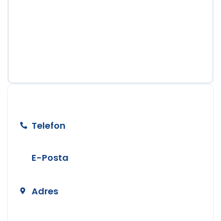
BİZE ULAŞIN
Telefon
+90 212 890 50 24
E-Posta
info@temizerhukuk.com
Adres
Teşvikiye Mah. Hüsrev Gerede Cad.
No:104 Kat:4 Nişantaşı/İstanbul