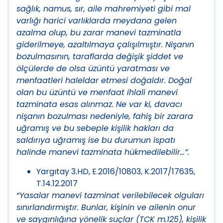
sağlık, namus, sır, aile mahremiyeti gibi mal
varlığı harici varlıklarda meydana gelen
azalma olup, bu zarar manevi tazminatla
giderilmeye, azaltılmaya çalışılmıştır. Nişanın
bozulmasının, taraflarda değişik şiddet ve
ölçülerde de olsa üzüntü yaratması ve
menfaatleri haleldar etmesi doğaldır. Doğal
olan bu üzüntü ve menfaat ihlali manevi
tazminata esas alınmaz. Ne var ki, davacı
nişanın bozulması nedeniyle, fahiş bir zarara
uğramış ve bu sebeple kişilik hakları da
saldırıya uğramış ise bu durumun ispatı
halinde manevi tazminata hükmedilebilir…”.
Yargıtay 3.HD, E.2016/10803, K.2017/17635,
T.14.12.2017
“Yasalar manevi tazminat verilebilecek olguları
sınırlandırmıştır. Bunlar, kişinin ve ailenin onur
ve saygınlığına yönelik suçlar (TCK m.125), kişilik