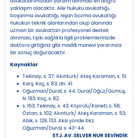
avukatlarımızdan yardım alınması en doğru
yaklaşım olacaktır. Aile hukuku avukatlığı,
boşanma avukatlığı, nişan bozma avukatlığı
hukukun teknik alanlarından olup alanında
uzman bir avukattan profesyonel destek
alınması, tıpkı sağlıkla ilgili problemlerinizde
doktora gittiğiniz gibi maddi manevi yararınıza
bir sonuç doğuracaktır.
Kaynaklar
Tekinay, s. 37; Akıntürk/ Ateş Karaman, s. 51.
Karş. Koç, s. 83, dn. 41.
Oğuzman/Dural, s. 44; Dural/Öğüz/Gümüş,
N. 193; Koç, s. 82.
s. 163; Tekinay, s. 43; Köprülü/Kaneti, s. 56;
Ôztan, s. 102; Akıntürk/ Ateş Karaman, s. 53;
Abik, s. 129, 133. Aksi yönde bkz.
Oğuzman/Dural, s. 43-44.
STJ. AV. SELVER NUR SEVİNDİK