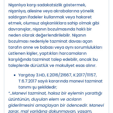
Nişanlıya karşı sadakatsizlik göstermek,
nişanlıya, ailesine veya akrabalarına yönelik
saldırgan ifadeler kullanmak veya hakaret
etmek, olumsuz alışkanlıklara sahip olmak gibi
davranışlar, nişanın bozulmasında haklı bir
neden olarak değerlendirilebilir. Nişanın
bozulması nedeniyle tazminat davası açan
tarafın anne ve babası veya aynı sorumlulukları
üstlenen kişiler, yaptıkları harcamaların
karşılığında tazminat talep edebilir, ancak bu
taleplerde dürüstlük ve makuliyet esas alınır.
Yargıtay 3.HD, E.2016/21667, K.2017/11157,
T.6.7.2017 sayılı kararında manevi tazminat
tanımı şu şekildedir;
“…Manevi tazminat, haksız bir eylemin yarattığı
üzüntünün, duyulan elem ve acıların
giderilmesini amaçlayan bir ödencedir. Manevi
zarar, mal varlığına dokunmayan, yaşam,