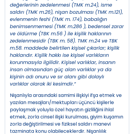
değerlerinin zedelenmesi (TMK m.24), isme
saldırı (TMK m.26), nişan bozulması (TMK m.121),
evlenmenin feshi (TMK m. 174), babalığın
benimsenmemesi (TMK m.286 ), bedensel zarar
ve öldürme (TBK m.56 ) ile kişilik haklarının
zedelenmesidir (TBK m. 58). TMK m.24 ve TBK
m.58. maddede belirtilen kişisel çıkarlar; kişilik
haklarıdır. Kişilik hakkı ise kişisel varlıkların
korunmasıyla ilgilidir. Kişisel varlıklar, insanın
insan olmasından güç alan varlıklar ya da
kişinin adı onuru ve sır alanı gibi dolaylı
varlıklar olarak iki kesimdir.”
Nişanlıyla arasındaki samimi ilişkiyi ifşa etmek ve
yazılan mesajları/mektupları üçüncü kişilerle
paylaşmak yoluyla özel hayatın gizliliğini ihlal
etmek, zorla cinsel ilişki kurulması, giyim kuşamın
zorla değiştirilmesi ve fiziksel saldırı manevi
tazminata konu olabileceklerdir. Nişanlılık