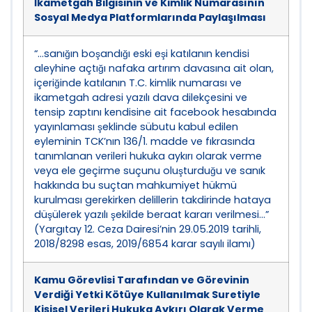
İkametgah Bilgisinin ve Kimlik Numarasının
Sosyal Medya Platformlarında Paylaşılması
“…sanığın boşandığı eski eşi katılanın kendisi
aleyhine açtığı nafaka artırım davasına ait olan,
içeriğinde katılanın T.C. kimlik numarası ve
ikametgah adresi yazılı dava dilekçesini ve
tensip zaptını kendisine ait facebook hesabında
yayınlaması şeklinde sübutu kabul edilen
eyleminin TCK’nın 136/1. madde ve fıkrasında
tanımlanan verileri hukuka aykırı olarak verme
veya ele geçirme suçunu oluşturduğu ve sanık
hakkında bu suçtan mahkumiyet hükmü
kurulması gerekirken delillerin takdirinde hataya
düşülerek yazılı şekilde beraat kararı verilmesi…”
(Yargıtay 12. Ceza Dairesi’nin 29.05.2019 tarihli,
2018/8298 esas, 2019/6854 karar sayılı ilamı)
Kamu Görevlisi Tarafından ve Görevinin
Verdiği Yetki Kötüye Kullanılmak Suretiyle
Kişisel Verileri Hukuka Aykırı Olarak Verme