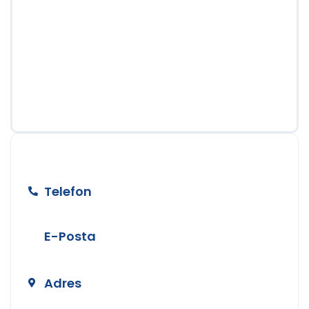
BİZE ULAŞIN
Telefon
+90 212 890 50 24
E-Posta
info@temizerhukuk.com
Adres
Teşvikiye Mah. Hüsrev Gerede Cad.