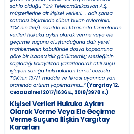
sahip olduğu Türk Telekomünikasyon A.Ş.
müşterilerine ait kişisel verileri, … adlı şahsa
satması biçiminde sübut bulan eyleminin,
TCK’nın 136/1. madde ve fıkrasında tanımlanan
verileri hukuka aykırı olarak verme veya ele
geçirme suçunu oluşturduğuna dair yerel
mahkemenin kabulünde dosya kapsamına
göre bir isabetsizlik görülmemiş; Mesleğinin
sağladığı kolaylıktan yararlanarak atılı suçu
işleyen sanığa hükmolunan temel cezada
TCK’nın 137/1. madde ve fıkrası uyarınca yarı
oranında artırım yapılmasına….”
(
Yargıtay
12.
Ceza Dairesi 2017/1636 E., 2018/3978 K.)
Kişisel Verileri Hukuka Aykırı
Olarak Verme Veya Ele Geçirme
Verme Suçuna İlişkin Yargıtay
Kararları